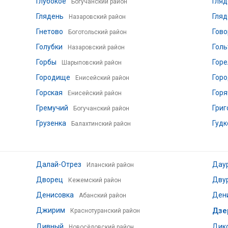
Глубокое
Гляд
Богучанский район
Глядень
Гляд
Назаровский район
Гнетово
Гово
Боготольский район
Голубки
Голь
Назаровский район
Горбы
Горе
Шарыповский район
Городище
Горо
Енисейский район
Горская
Горя
Енисейский район
Гремучий
Григ
Богучанский район
Грузенка
Гудк
Балахтинский район
Далай-Отрез
Дау
Иланский район
Дворец
Дву
Кежемский район
Денисовка
Ден
Абанский район
Джирим
Дзе
Краснотуранский район
Дивный
Дик
Новосёловский район