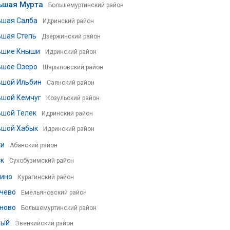
ьшая Мурта
Большемуртинский район
ьшая Салба
Идринский район
ьшая Степь
Дзержинский район
ьшие Кныши
Идринский район
ьшое Озеро
Шарыповский район
ьшой Ильбин
Саянский район
ьшой Кемчуг
Козульский район
ьшой Телек
Идринский район
ьшой Хабык
Идринский район
ки
Абанский район
ск
Сухобузимский район
гино
Курагинский район
чево
Емельяновский район
ново
Большемуртинский район
ный
Эвенкийский район