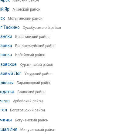
оярск
Канский район
й Яр
Ачинский район
ьск
Мотыгинский район
г Таскино
Сухобузимский район
езняки
Казачинский район
ёзовка
Большеулуйский район
ёзовка
Ирбейский район
ёзовское
Курагинский район
ёзовый Лог
Ужурский район
илюссы
Бирилюсский район
годатка
Саянский район
ачево
Ирбейский район
тол
Боготольский район
учаны
Богучанский район
ьшая Иня
Минусинский район