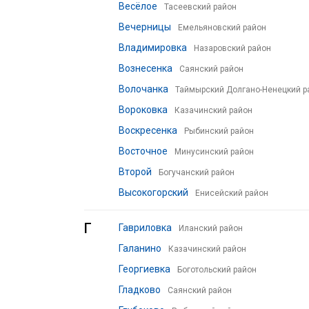
Весёлое
Тасеевский район
Вечерницы
Емельяновский район
Владимировка
Назаровский район
Вознесенка
Саянский район
Волочанка
Таймырский Долгано-Ненецкий р
Вороковка
Казачинский район
Воскресенка
Рыбинский район
Восточное
Минусинский район
Второй
Богучанский район
Высокогорский
Енисейский район
Г
Гавриловка
Иланский район
Галанино
Казачинский район
Георгиевка
Боготольский район
Гладково
Саянский район