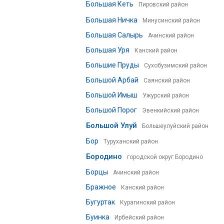
Большая Кеть
Пировский район
Большая Ничка
Минусинский район
Большая Салырь
Ачинский район
Большая Уря
Канский район
Большие Пруды
Сухобузимский район
Большой Арбай
Саянский район
Большой Имыш
Ужурский район
Большой Порог
Эвенкийский район
Большой Улуй
Большеулуйский район
Бор
Туруханский район
Бородино
городской округ Бородино
Борцы
Ачинский район
Бражное
Канский район
Бугуртак
Курагинский район
Буинка
Ирбейский район