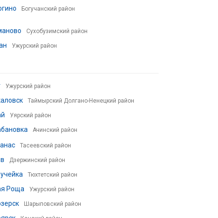
югино
Богучанский район
маново
Сухобузимский район
ан
Ужурский район
т
Ужурский район
каловск
Таймырский Долгано-Ненецкий район
ай
Уярский район
абановка
Ачинский район
анас
Тасеевский район
ов
Дзержинский район
ручейка
Тюхтетский район
ая Роща
Ужурский район
озерск
Шарыповский район