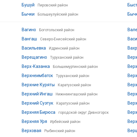
Бушуй
Быс
Пировский район
Бычки
Быч
Большеулуйский район
Вагино
Вал
Боготольский район
Вангаш
Вас
Северо-Енисейский район
Васильевка
Вах
Идринский район
Верещагино
Вер
Туруханский район
Верх-Казанка
Вер
Большемуртинский район
Верхнеимбатск
Вер
Туруханский район
Верхние Куряты
Вер
Каратузский район
Верхний Ингаш
Вер
Нижнеингашский район
Верхний Суэтук
Верх
Каратузский район
Верхняя Бирюса
Верх
городской округ Дивногорск
Верхняя Уря
Вер
Ирбейский район
Верховая
Вер
Рыбинский район