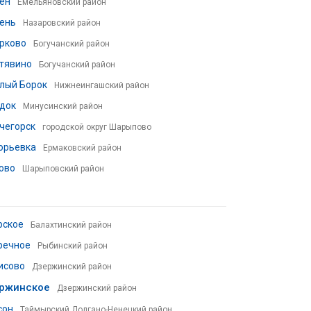
ен
Емельяновский район
ень
Назаровский район
рково
Богучанский район
тявино
Богучанский район
лый Борок
Нижнеингашский район
док
Минусинский район
чегорск
городской округ Шарыпово
орьевка
Ермаковский район
ово
Шарыповский район
рское
Балахтинский район
речное
Рыбинский район
исово
Дзержинский район
ржинское
Дзержинский район
сон
Таймырский Долгано-Ненецкий район