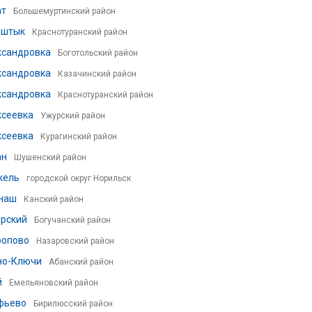
ат
Большемуртинский район
аштык
Краснотуранский район
ксандровка
Боготольский район
ксандровка
Казачинский район
ксандровка
Краснотуранский район
ксеевка
Ужурский район
ксеевка
Курагинский район
ан
Шушенский район
кель
городской округ Норильск
наш
Канский район
арский
Богучанский район
ропово
Назаровский район
но-Ключи
Абанский район
й
Емельяновский район
фьево
Бирилюсский район