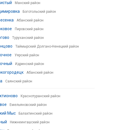
вистый
Манский район
димировка
Боготольский район
несенка
Абанский район
оковое
Пировский район
огово
Туруханский район
онцово
Таймырский Долгано-Ненецкий район
точное
Уярский район
точный
Идринский район
окогородецк
Абанский район
ка
Саянский район
ктионово
Краснотуранский район
вое
Емельяновский район
кий Мыс
Балахтинский район
нный
Нижнеингашский район