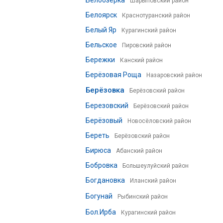
Белоозёрка
Шарыповский район
Белоярск
Краснотуранский район
Белый Яр
Курагинский район
Бельское
Пировский район
Бережки
Канский район
Берёзовая Роща
Назаровский район
Берёзовка
Берёзовский район
Березовский
Берёзовский район
Берёзовый
Новосёловский район
Береть
Берёзовский район
Бирюса
Абанский район
Бобровка
Большеулуйский район
Богдановка
Иланский район
Богунай
Рыбинский район
Бол.Ирба
Курагинский район