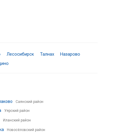
о
Лесосибирск
Талнах
Назарово
дино
лаково
Саянский район
а
Уярский район
Иланский район
ка
Новосёловский район