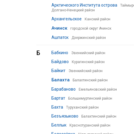
Арктического Института острова
Таймыр
Долгано-Ненецкий район
Архангельское
Канский район
Ачинск
городской округ Ачинск
Ашпатск
Дзержинский район
Б
Бабкино
Эвенкийский район
Байдово
Курагинский район
Байкит
Эвенкийский район
Балахта
Балахтинский район
Барабаново
Емельяновский район
Бартат
Большемуртинский район
Бахта
Туруханский район
Безъязыково
Балахтинский район
Беллык
Краснотуранский район