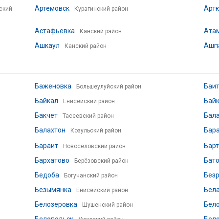
Артемовск
Арт
ский
Курагинский район
Астафьевка
Ата
Канский район
Ашкаул
Ашп
Канский район
Баженовка
Баи
Большеулуйский район
Байкал
Бай
Енисейский район
Бакчет
Бал
Тасеевский район
Балахтон
Бар
Козульский район
Бараит
Барт
Новосёловский район
Бархатово
Бат
Берёзовский район
Бедоба
Без
Богучанский район
Безымянка
Бел
Енисейский район
Белозеровка
Бел
Шушенский район