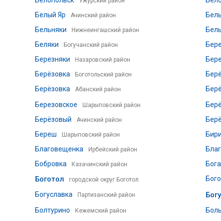
Белопольск
Бел
Ужурский район
Белый Яр
Белы
Ачинский район
Бельняки
Бел
Нижнеингашский район
Беляки
Бере
Богучанский район
Березняки
Бер
Назаровский район
Берёзовка
Бер
Боготольский район
Берёзовка
Бер
Абанский район
Березовское
Бер
Шарыповский район
Берёзовый
Бер
Ачинский район
Береш
Бир
Шарыповский район
Благовещенка
Бла
Ирбейский район
Бобровка
Бог
Казачинский район
Боготол
Бого
городской округ Боготол
Богуславка
Бог
Партизанский район
Болтурино
Бол
Кежемский район