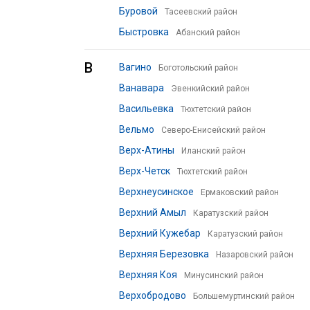
Буровой
Тасеевский район
Быстровка
Абанский район
В
Вагино
Боготольский район
Ванавара
Эвенкийский район
Васильевка
Тюхтетский район
Вельмо
Северо-Енисейский район
Верх-Атины
Иланский район
Верх-Четск
Тюхтетский район
Верхнеусинское
Ермаковский район
Верхний Амыл
Каратузский район
Верхний Кужебар
Каратузский район
Верхняя Березовка
Назаровский район
Верхняя Коя
Минусинский район
Верхобродово
Большемуртинский район