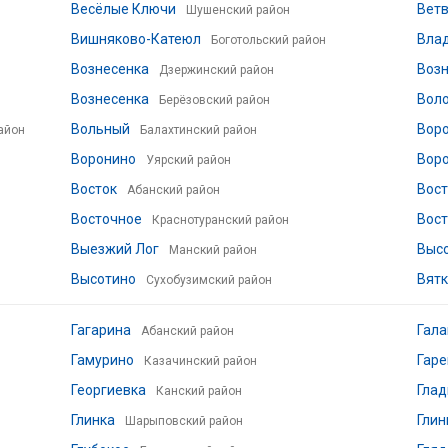
Весёлые Ключи
Вет
Шушенский район
Вишняково-Катеюл
Вла
Боготольский район
Вознесенка
Воз
Дзержинский район
Вознесенка
Вол
Берёзовский район
Вольный
Вор
айон
Балахтинский район
Воронино
Вор
Уярский район
Восток
Вос
Абанский район
Восточное
Вос
Краснотуранский район
Выезжий Лог
Выс
Манский район
Высотино
Вят
Сухобузимский район
Гагарина
Гала
Абанский район
Гамурино
Гаре
Казачинский район
Георгиевка
Глад
Канский район
Глинка
Гли
Шарыповский район