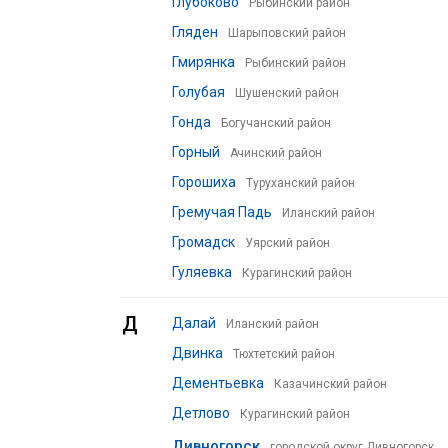
Глубоково
Рыбинский район
Гляден
Шарыповский район
Гмирянка
Рыбинский район
Голубая
Шушенский район
Гонда
Богучанский район
Горный
Ачинский район
Горошиха
Туруханский район
Гремучая Падь
Иланский район
Громадск
Уярский район
Гуляевка
Курагинский район
Д
Далай
Иланский район
Двинка
Тюхтетский район
Дементьевка
Казачинский район
Детлово
Курагинский район
Дивногорск
городской округ Дивногорск