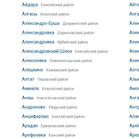
Айдара
Айт
Енисейский район
Алгасы
Алг
Иланский район
Александро-Ерша
Але
Дзержинский район
Александровка
Але
Шарыповский район
Александровка
Але
Ирбейский район
Александровский Шлюз
Але
Енисейский район
Алексеевка
Але
Нижнеингашский район
Алёшкино
Алт
Кежемский район
Алтат
Алы
Пировский район
Аммала
Амо
Козульский район
Анаш
Анг
Новосёловский район
Андроново
Ант
Ужурский район
Анциферово
Апа
Енисейский район
Арадан
Аре
Ермаковский район
Арефьевка
Аре
Канский район