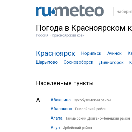
Погода в Красноярском 
Россия
Красноярский край
Красноярск
Норильск
Ачинск
К
Шарыпово
Сосновоборск
Дивногорск
К
Населенные пункты
А
Абакшино
Сухобузимский район
Абалаково
Енисейский район
Агапа
Таймырский Долгано-Ненецкий район
Агул
Ирбейский район