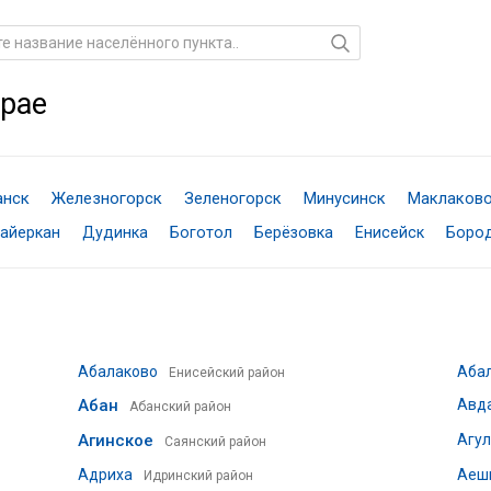
крае
анск
Железногорск
Зеленогорск
Минусинск
Маклаков
айеркан
Дудинка
Боготол
Берёзовка
Енисейск
Боро
Абалаково
Аба
Енисейский район
Абан
Авд
Абанский район
Агинское
Агул
Саянский район
Адриха
Аеш
Идринский район