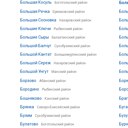
Большая Косуль
Бол
Боготольский район
Большая Речка
Бол
Ермаковский район
Большая Сосновка
Бол
Назаровский район
Большие Ключи
Бол
Рыбинский район
Большие Сыры
Бол
Балахтинский район
Большой Балчуг
Бол
Сухобузимский район
Большой Кантат
Бол
Большемуртинский район
Большой Сереж
Бол
Назаровский район
Большой Унгут
Бол
Манский район
Борзово
Бор
Абанский район
Бородино
Бор
Рыбинский район
Бошняково
Бра
Канский район
Брянка
Буга
Северо-Енисейский район
Бузим
Бузу
Сухобузимский район
Булатово
Бур
Боготольский район