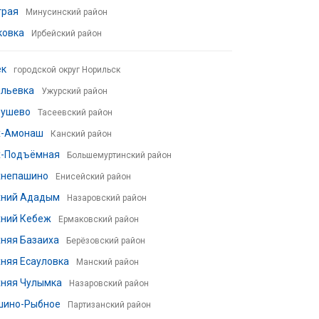
трая
Минусинский район
ковка
Ирбейский район
ек
городской округ Норильск
ильевка
Ужурский район
рушево
Тасеевский район
х-Амонаш
Канский район
х-Подъёмная
Большемуртинский район
хнепашино
Енисейский район
хний Ададым
Назаровский район
хний Кебеж
Ермаковский район
няя Базаиха
Берёзовский район
няя Есауловка
Манский район
хняя Чулымка
Назаровский район
шино-Рыбное
Партизанский район