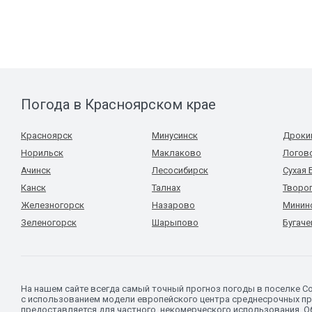
Погода в Красноярском крае
Красноярск
Минусинск
Дроки
Норильск
Маклаково
Логов
Ачинск
Лесосибирск
Сухая 
Канск
Талнах
Творо
Железногорск
Назарово
Минин
Зеленогорск
Шарыпово
Бугаче
На нашем сайте всегда самый точный прогноз погоды в поселке С
с использованием модели европейского центра среднесрочных пр
предоставляется для частного, некомерческого использования. Об