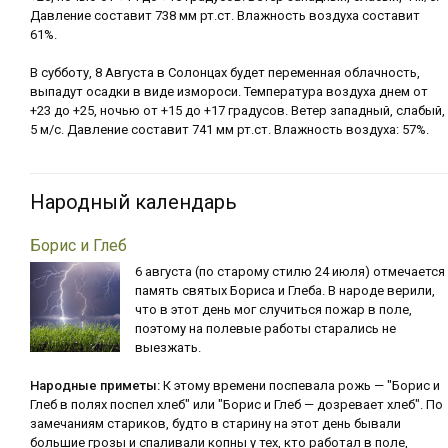
Давление составит 738 мм рт.ст. Влажность воздуха составит
61%.
В субботу, 8 Августа в Солонцах будет переменная облачность,
выпадут осадки в виде измороси. Температура воздуха днем от
+23 до +25, ночью от +15 до +17 градусов. Ветер западный, слабый,
5 м/с. Давление составит 741 мм рт.ст. Влажность воздуха: 57%.
Народный календарь
Борис и Глеб
6 августа (по старому стилю 24 июля) отмечается
память святых Бориса и Глеба. В народе верили,
что в этот день мог случиться пожар в поле,
поэтому на полевые работы старались не
выезжать.
Народные приметы:
К этому времени поспевала рожь — "Борис и
Глеб в полях поспел хлеб" или "Борис и Глеб — дозревает хлеб". По
замечаниям стариков, будто в старину на этот день бывали
большие грозы и спаливали копны у тех, кто работал в поле,