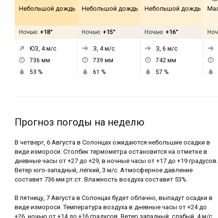
Небольшой дождь
Небольшой дождь
Небольшой дождь
Ма
+18°
+15°
+16°
Ночью:
Ночью:
Ночью:
Ноч
ЮЗ, 4
м/с
З, 4
м/с
З, 6
м/с
736
мм
739
мм
742
мм
53
%
61
%
57
%
Прогноз погоды на неделю
В четверг, 6 Августа в Солонцах ожидаются небольшие осадки в
виде измороси. Столбик термометра остановится на отметке в
дневные часы от +27 до +29, в ночные часы от +17 до +19 градусов.
Ветер юго-западный, лёгкий, 3 м/с. Атмосферное давление
составит 736 мм рт.ст. Влажность воздуха составит 53%.
В пятницу, 7 Августа в Солонцах будет облачно, выпадут осадки в
виде измороси. Температура воздуха в дневные часы от +24 до
+26, ночью от +14 до +16 градусов. Ветер западный, слабый, 4 м/с.