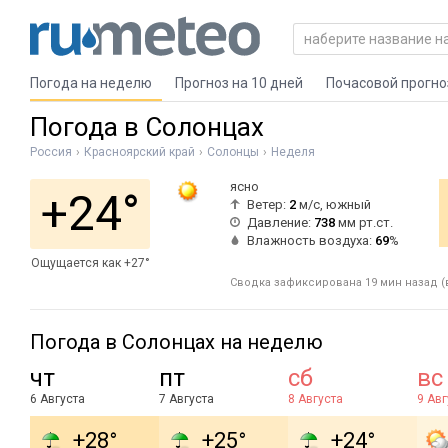
Погода на неделю
Прогноз на 10 дней
Почасовой прогно
Погода в Солонцах
Россия
Красноярский край
Солонцы
Неделя
ясно
+24°
Ветер:
2
м/с, южный
Давление:
738
мм рт.ст.
Влажность воздуха:
69
%
Ощущается как +27°
Сводка зафиксирована 19 мин назад (в
Погода в Солонцах на неделю
чт
пт
сб
вс
6 Августа
7 Августа
8 Августа
9 Авг
+28°
+25°
+24°