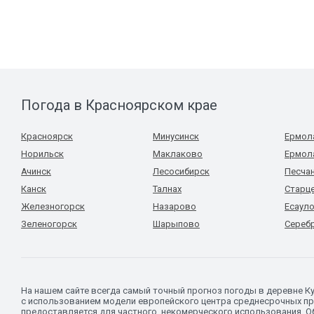
Погода в Красноярском крае
Красноярск
Минусинск
Ермол
Норильск
Маклаково
Ермол
Ачинск
Лесосибирск
Песча
Канск
Талнах
Старц
Железногорск
Назарово
Есаул
Зеленогорск
Шарыпово
Сереб
На нашем сайте всегда самый точный прогноз погоды в деревне К
с использованием модели европейского центра среднесрочных пр
предоставляется для частного, некомерческого использования. Об