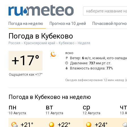
Погода на неделю
Прогноз на 10 дней
Почасовой прогно
Погода в Кубеково
Россия
Красноярский край
Кубеково
Неделя
ясно
+17°
Ветер:
6
м/с, южный, юго-запад
Давление:
737
мм рт.ст.
Влажность воздуха:
77
%
Ощущается как +17°
Сводка зафиксирована 12 мин назад (в
Погода в Кубеково на неделю
пн
вт
ср
чт
10 Августа
11 Августа
12 Августа
13 А
+21°
+22°
+24°