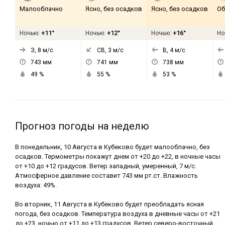
Малооблачно
Ясно, без осадков
Ясно, без осадков
Об
+11°
+12°
+16°
Ночью:
Ночью:
Ночью:
Но
З, 8
м/с
СВ, 3
м/с
В, 4
м/с
743
мм
741
мм
738
мм
49
%
55
%
53
%
Прогноз погоды на неделю
В понедельник, 10 Августа в Кубеково будет малооблачно, без
осадков. Термометры покажут днем от +20 до +22, в ночные часы
от +10 до +12 градусов. Ветер западный, умеренный, 7 м/с.
Атмосферное давление составит 743 мм рт.ст. Влажность
воздуха: 49%.
Во вторник, 11 Августа в Кубеково будет преобладать ясная
погода, без осадков. Температура воздуха в дневные часы от +21
до +23, ночью от +11 до +13 градусов. Ветер северо-восточный,