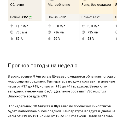
Облачно
Малооблачно
Ясно, без осадков
Я
+15°
+10°
+12°
Ночью:
Ночью:
Ночью:
Ю, 7
м/с
З, 8
м/с
В, 3
м/с
730
мм
736
мм
735
мм
85
%
50
%
53
%
Прогноз погоды на неделю
В воскресенье, 9 Августа в Шуваево ожидается облачная погода с
моросящими осадками. Температура воздуха составит в дневные
часы от +17 до +19, ночью от +15 до +17 градусов. Ветер юго-
западный, умеренный, 6 м/с. Давление составит 730 мм рт.ст.
Влажность воздуха: 69%.
В понедельник, 10 Августа в Шуваево по прогнозам синоптиков
будет малооблачно, без осадков. Температура воздуха в дневные
часы от +19 до +21, ночью от +9 до +11 градусов. Ветер западный,