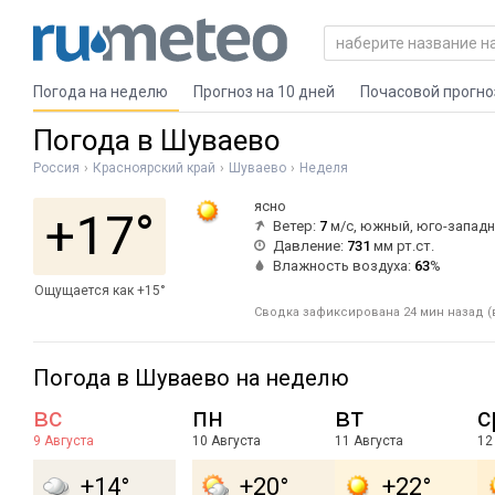
Погода на неделю
Прогноз на 10 дней
Почасовой прогно
Погода в Шуваево
Россия
Красноярский край
Шуваево
Неделя
ясно
+17°
Ветер:
7
м/с, южный, юго-запад
Давление:
731
мм рт.ст.
Влажность воздуха:
63
%
Ощущается как +15°
Сводка зафиксирована 24 мин назад (в
Погода в Шуваево на неделю
вс
пн
вт
с
9 Августа
10 Августа
11 Августа
12
+14°
+20°
+22°