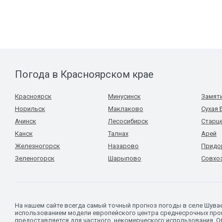
Погода в Красноярском крае
Красноярск
Минусинск
Замят
Норильск
Маклаково
Сухая 
Ачинск
Лесосибирск
Старц
Канск
Талнах
Арей
Железногорск
Назарово
Придо
Зеленогорск
Шарыпово
Совхоз
На нашем сайте всегда самый точный прогноз погоды в селе Шува
использованием модели европейского центра среднесрочных прог
предоставляется для частного, некомерческого использования. Об