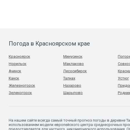
Погода в Красноярском крае
Красноярск
Минусинск
Погор
Норильск
Маклаково
Совхоз
Ачинск
Лесосибирск
Красн
Канск
Талнах
Устюг
Железногорск
Назарово
Придо
Зеленогорск
Шарыпово
Родни
На нашем сайте всегда самый точный прогноз погоды в деревне Т
использованием модели европейского центра среднесрочных прог
предоставляется для частного, некомерческого использования. Об