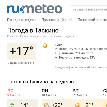
Погода на неделю
Прогноз на 10 дней
Почасовой прогно
Погода в Таскино
Россия
Красноярский край
Таскино
Неделя
ясно
+17°
Ветер:
7
м/с, южный, юго-запад
Давление:
732
мм рт.ст.
Влажность воздуха:
63
%
Ощущается как +15°
Сводка зафиксирована 09 мин назад (в
Погода в Таскино на неделю
вс
пн
вт
с
9 Августа
10 Августа
11 Августа
12
+14°
+20°
+21°