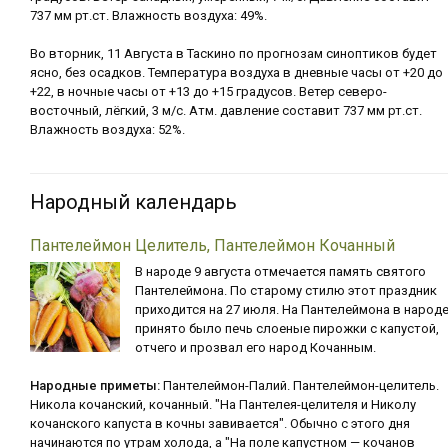
737 мм рт.ст. Влажность воздуха: 49%.
Во вторник, 11 Августа в Таскино по прогнозам синоптиков будет
ясно, без осадков. Температура воздуха в дневные часы от +20 до
+22, в ночные часы от +13 до +15 градусов. Ветер северо-
восточный, лёгкий, 3 м/с. Атм. давление составит 737 мм рт.ст.
Влажность воздуха: 52%.
Народный календарь
Пантелеймон Целитель, Пантелеймон Кочанный
В народе 9 августа отмечается память святого
Пантелеймона. По старому стилю этот праздник
приходится на 27 июля. На Пантелеймона в народ
принято было печь слоеные пирожки с капустой,
отчего и прозвал его народ Кочанным.
Народные приметы:
Пантелеймон-Палий. Пантелеймон-целитель.
Никола кочанский, кочанный. "На Пантелея-целителя и Николу
кочанского капуста в кочны завивается". Обычно с этого дня
начинаются по утрам холода, а "На поле капустном — кочанов