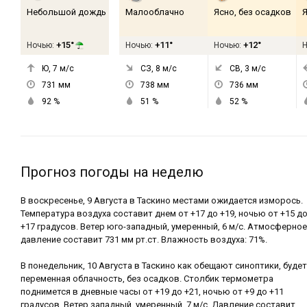
Небольшой дождь
Малооблачно
Ясно, без осадков
Я
+15°
+11°
+12°
Ночью:
Ночью:
Ночью:
Ю, 7
м/с
СЗ, 8
м/с
СВ, 3
м/с
731
мм
738
мм
736
мм
92
%
51
%
52
%
Прогноз погоды на неделю
В воскресенье, 9 Августа в Таскино местами ожидается изморось.
Температура воздуха составит днем от +17 до +19, ночью от +15 д
+17 градусов. Ветер юго-западный, умеренный, 6 м/с. Атмосферное
давление составит 731 мм рт.ст. Влажность воздуха: 71%.
В понедельник, 10 Августа в Таскино как обещают синоптики, будет
переменная облачность, без осадков. Столбик термометра
поднимется в дневные часы от +19 до +21, ночью от +9 до +11
градусов. Ветер западный, умеренный, 7 м/с. Давление составит