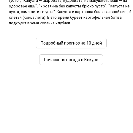
густо", "Капуста — шаровата, кудревата, на макушке плешь — на
здоровье ешь", "У хозяина без капусты брюхо пусто", "Капуста не
пуста, сама летит в уста". Капуста и картошка были главной пищей
слетья (конца лета). В это время буреет картофельная ботва,
подходит время копания клубней.
Подробный прогноз на 10 дней
Почасовая погода в Кекуре