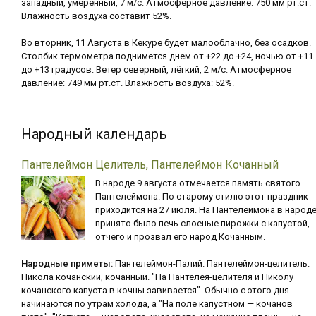
западный, умеренный, 7 м/с. Атмосферное давление: 750 мм рт.ст.
Влажность воздуха составит 52%.
Во вторник, 11 Августа в Кекуре будет малооблачно, без осадков.
Столбик термометра поднимется днем от +22 до +24, ночью от +11
до +13 градусов. Ветер северный, лёгкий, 2 м/с. Атмосферное
давление: 749 мм рт.ст. Влажность воздуха: 52%.
Народный календарь
Пантелеймон Целитель, Пантелеймон Кочанный
В народе 9 августа отмечается память святого
Пантелеймона. По старому стилю этот праздник
приходится на 27 июля. На Пантелеймона в народ
принято было печь слоеные пирожки с капустой,
отчего и прозвал его народ Кочанным.
Народные приметы:
Пантелеймон-Палий. Пантелеймон-целитель.
Никола кочанский, кочанный. "На Пантелея-целителя и Николу
кочанского капуста в кочны завивается". Обычно с этого дня
начинаются по утрам холода, а "На поле капустном — кочанов