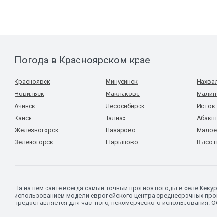
Погода в Красноярском крае
Красноярск
Минусинск
Нахва
Норильск
Маклаково
Малин
Ачинск
Лесосибирск
Исток
Канск
Талнах
Абакш
Железногорск
Назарово
Малое
Зеленогорск
Шарыпово
Высот
На нашем сайте всегда самый точный прогноз погоды в селе Кекур
использованием модели европейского центра среднесрочных прог
предоставляется для частного, некомерческого использования. Об