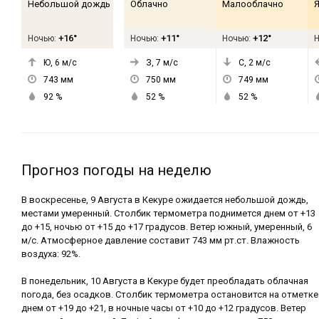
Небольшой дождь
Облачно
Малооблачно
Я
+16°
+11°
+12°
Ночью:
Ночью:
Ночью:
Ю, 6
м/с
З, 7
м/с
С, 2
м/с
743
мм
750
мм
749
мм
92
%
52
%
52
%
Прогноз погоды на неделю
В воскресенье, 9 Августа в Кекуре ожидается небольшой дождь,
местами умеренный. Столбик термометра поднимется днем от +13
до +15, ночью от +15 до +17 градусов. Ветер южный, умеренный, 6
м/с. Атмосферное давление составит 743 мм рт.ст. Влажность
воздуха: 92%.
В понедельник, 10 Августа в Кекуре будет преобладать облачная
погода, без осадков. Столбик термометра остановится на отметке
днем от +19 до +21, в ночные часы от +10 до +12 градусов. Ветер