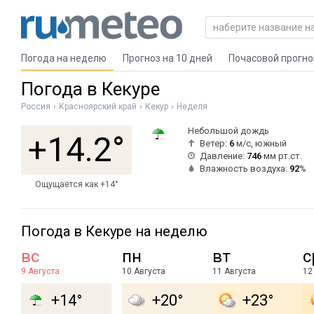
Погода на неделю
Прогноз на 10 дней
Почасовой прогно
Погода в Кекуре
Россия
Красноярский край
Кекур
Неделя
Небольшой дождь
+14.2°
Ветер:
6
м/с, южный
Давление:
746
мм рт.ст.
Влажность воздуха:
92
%
Ощущается как +14°
Погода в Кекуре на неделю
вс
пн
вт
с
9 Августа
10 Августа
11 Августа
12
+14°
+20°
+23°