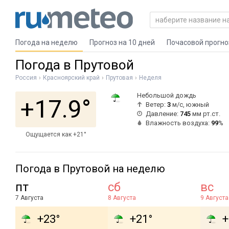
Погода на неделю
Прогноз на 10 дней
Почасовой прогно
Погода в Прутовой
Россия
Красноярский край
Прутовая
Неделя
Небольшой дождь
+17.9°
Ветер:
3
м/с, южный
Давление:
745
мм рт.ст.
Влажность воздуха:
99
%
Ощущается как +21°
Погода в Прутовой на неделю
пт
сб
вс
7 Августа
8 Августа
9 Августа
+23°
+21°
+