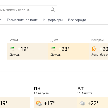
з
Геомагнитное поле
Информеры
Все города
Утром
Днём
Вечером
+19°
+23°
+20
Дождь
Дождь
Ясно, без 
пн
вт
10 Августа
11 Августа
19°
+17°
+22°