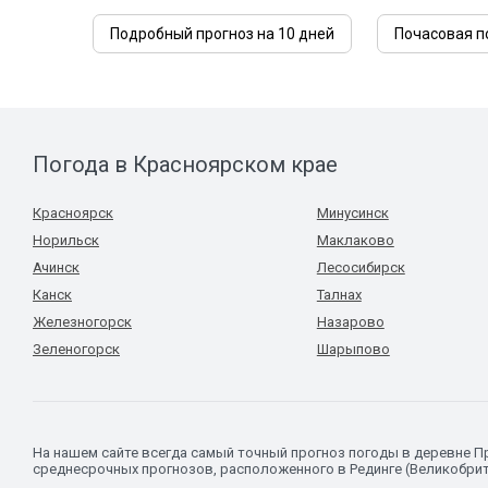
Подробный прогноз на 10 дней
Почасовая п
Погода в Красноярском крае
Красноярск
Минусинск
Норильск
Маклаково
Ачинск
Лесосибирск
Канск
Талнах
Железногорск
Назарово
Зеленогорск
Шарыпово
На нашем сайте всегда самый точный прогноз погоды в деревне П
среднесрочных прогнозов, расположенного в Рединге (Великобрит