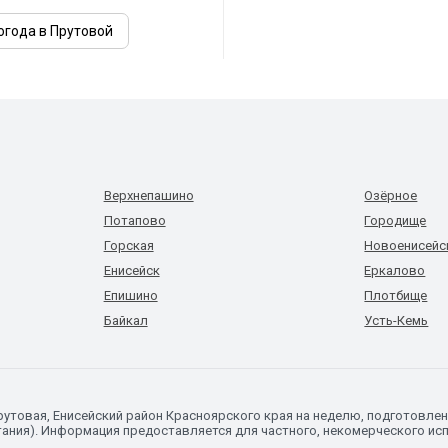
огода в Прутовой
Верхнепашино
Озёрное
Потапово
Городище
Горская
Новоенисейс
Енисейск
Еркалово
Епишино
Плотбище
Байкал
Усть-Кемь
рутовая, Енисейский район Красноярского края на неделю, подготовле
ания). Информация предоставляется для частного, некомерческого исп