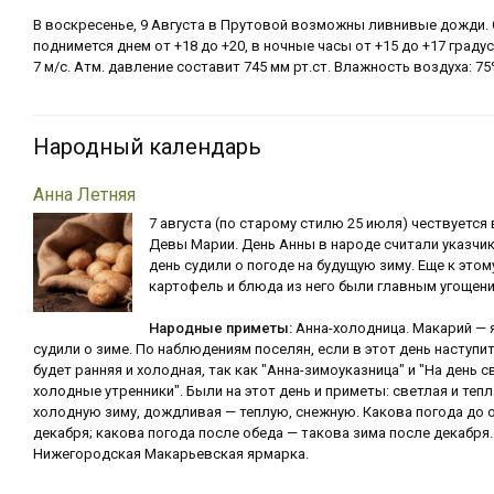
В воскресенье, 9 Августа в Прутовой возможны ливнивые дожди.
поднимется днем от +18 до +20, в ночные часы от +15 до +17 град
7 м/с. Атм. давление составит 745 мм рт.ст. Влажность воздуха: 75
Народный календарь
Анна Летняя
7 августа (по старому стилю 25 июля) чествуется 
Девы Марии. День Анны в народе считали указчик
день судили о погоде на будущую зиму. Еще к это
картофель и блюда из него были главным угощен
Народные приметы:
Анна-холодница. Макарий — 
судили о зиме. По наблюдениям поселян, если в этот день наступи
будет ранняя и холодная, так как "Анна-зимоуказница" и "На день 
холодные утренники". Были на этот день и приметы: светлая и теп
холодную зиму, дождливая — теплую, снежную. Какова погода до 
декабря; какова погода после обеда — такова зима после декабр
Нижегородская Макарьевская ярмарка.