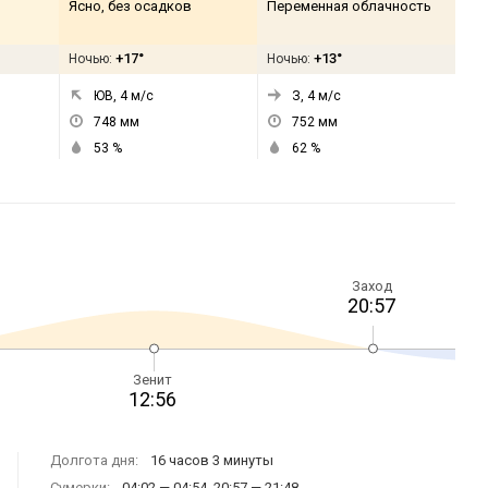
Ясно, без осадков
Переменная облачность
+17°
+13°
Ночью:
Ночью:
ЮВ, 4
м/с
З, 4
м/с
748
мм
752
мм
53
%
62
%
Заход
20:57
Зенит
12:56
Долгота дня:
16 часов 3 минуты
Сумерки:
04:02 — 04:54, 20:57 — 21:48