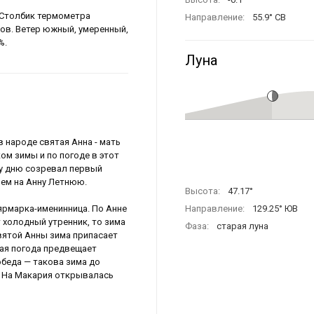
 Столбик термометра
Направление:
55.9° СВ
усов. Ветер южный, умеренный,
%.
Луна
в народе святая Анна - мать
ом зимы и по погоде в этот
му дню созревал первый
ием на Анну Летнюю.
Высота:
47.17°
ярмарка-именинница. По Анне
Направление:
129.25° ЮВ
т холодный утренник, то зима
Фаза:
старая луна
святой Анны зима припасает
лая погода предвещает
обеда — такова зима до
я. На Макария открывалась