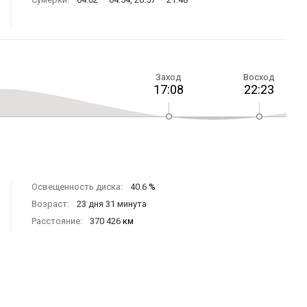
Заход
Восход
17:08
22:23
Освещенность диска:
40.6
%
Возраст:
23 дня 31 минута
Расстояние:
370 426
км