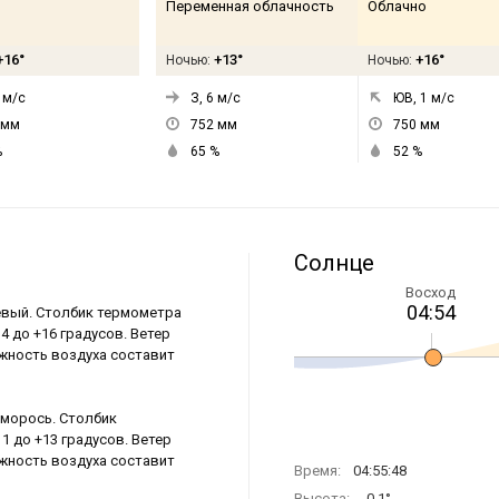
Переменная облачность
Облачно
+16°
+13°
+16°
Ночью:
Ночью:
м/с
З, 6
м/с
ЮВ, 1
м/с
мм
752
мм
750
мм
%
65
%
52
%
Солнце
Восход
04:54
иевый. Столбик термометра
4 до +16 градусов. Ветер
ажность воздуха составит
зморось. Столбик
1 до +13 градусов. Ветер
ажность воздуха составит
Время:
04:55:48
Высота:
-0.1°