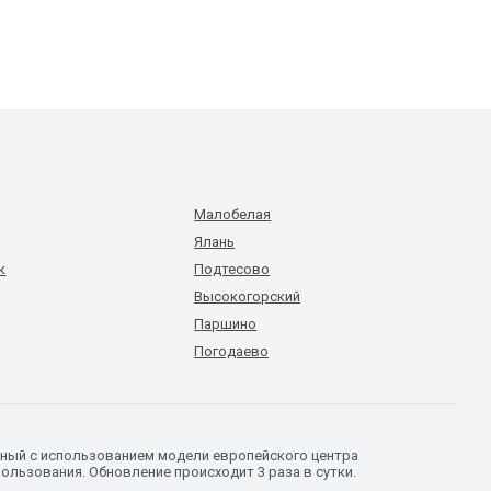
Малобелая
Ялань
к
Подтесово
Высокогорский
Паршино
Погодаево
нный с использованием модели европейского центра
ользования. Обновление происходит 3 раза в сутки.