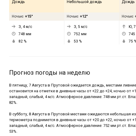
Дождь
Небольшой дождь
Дождь
+15°
+12°
Ночью:
Ночью:
Ночью:
З, 4
м/с
З, 5
м/с
Ю, 7
748
мм
752
мм
745
82
%
53
%
75
Прогноз погоды на неделю
В пятницу, 7 Августа в Прутовой ожидается дождь, местами ливн
остановится на отметке в дневные часы от +22 до +24, ночью от +1
западный, слабый, 4 м/с. Атмосферное давление: 748 мм рт.ст. Вл
82%.
В субботу, 8 Августа в Прутовой местами ожидаются небольшая и
термометра поднимется в дневные часы от +20 до +22, ночью от +1
западный, слабый, 4 м/с. Атмосферное давление: 752 мм рт.ст. Вл
53%.