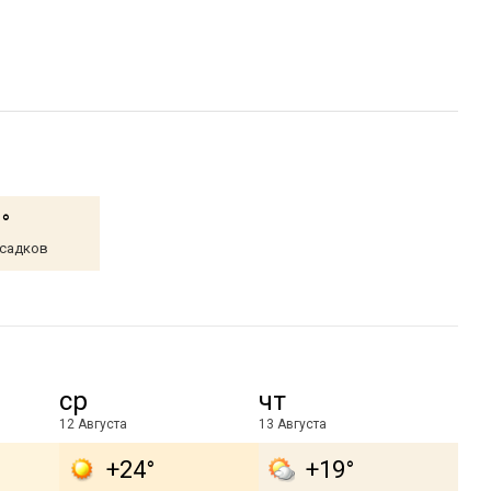
°
осадков
ср
чт
12 Августа
13 Августа
+24°
+19°