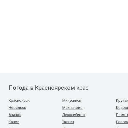
Погода в Красноярском крае
Красноярск
Минусинск
Крута
Норильск
Маклаково
Кедро
Ачинск
Лесосибирск
Памят
Канск
Талнах
Елово