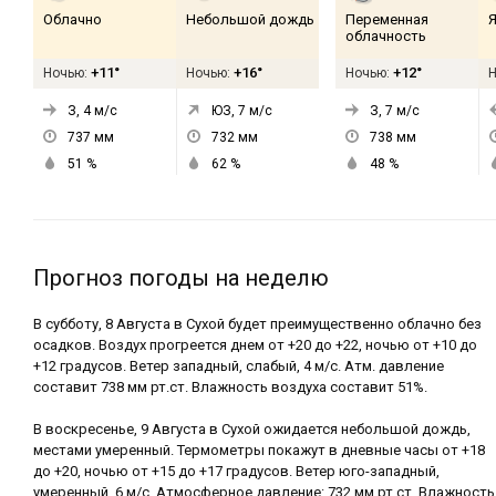
Облачно
Небольшой дождь
Переменная
Я
облачность
+11°
+16°
+12°
Ночью:
Ночью:
Ночью:
З, 4
м/с
ЮЗ, 7
м/с
З, 7
м/с
737
мм
732
мм
738
мм
51
%
62
%
48
%
Прогноз погоды на неделю
В субботу, 8 Августа в Сухой будет преимущественно облачно без
осадков. Воздух прогреется днем от +20 до +22, ночью от +10 до
+12 градусов. Ветер западный, слабый, 4 м/с. Атм. давление
составит 738 мм рт.ст. Влажность воздуха составит 51%.
В воскресенье, 9 Августа в Сухой ожидается небольшой дождь,
местами умеренный. Термометры покажут в дневные часы от +18
до +20, ночью от +15 до +17 градусов. Ветер юго-западный,
умеренный, 6 м/с. Атмосферное давление: 732 мм рт.ст. Влажность