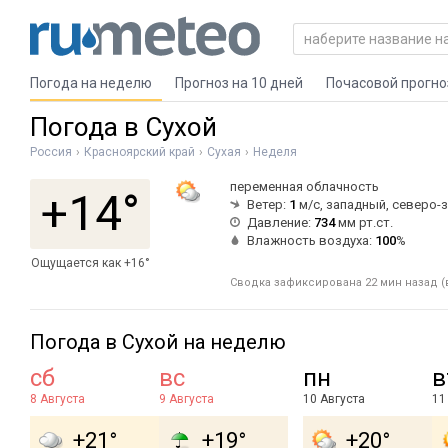
Погода на неделю
Прогноз на 10 дней
Почасовой прогно
Погода в Сухой
Россия
Красноярский край
Сухая
Неделя
переменная облачность
+14°
Ветер:
1
м/с, западный, северо-
Давление:
734
мм рт.ст.
Влажность воздуха:
100
%
Ощущается как +16°
Сводка зафиксирована 22 мин назад (в
Погода в Сухой на неделю
сб
вс
пн
в
8 Августа
9 Августа
10 Августа
11
+21°
+19°
+20°