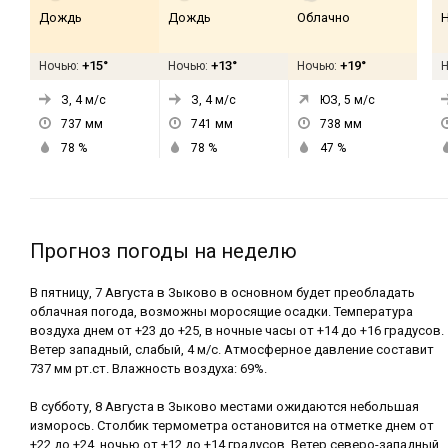
Дождь
Дождь
Облачно
+15°
+13°
+19°
Ночью:
Ночью:
Ночью:
З, 4
м/с
З, 4
м/с
ЮЗ, 5
м/с
737
мм
741
мм
738
мм
78
%
78
%
47
%
Прогноз погоды на неделю
В пятницу, 7 Августа в Зыково в основном будет преобладать
облачная погода, возможны моросящие осадки. Температура
воздуха днем от +23 до +25, в ночные часы от +14 до +16 градусов.
Ветер западный, слабый, 4 м/с. Атмосферное давление составит
737 мм рт.ст. Влажность воздуха: 69%.
В субботу, 8 Августа в Зыково местами ожидаются небольшая
изморось. Столбик термометра остановится на отметке днем от
+22 до +24, ночью от +12 до +14 градусов. Ветер северо-западный,