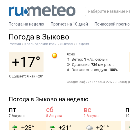
Погода на неделю
Прогноз на 10 дней
Почасовой прогно
Погода в Зыково
Россия
Красноярский край
Зыково
Неделя
ясно
+17°
Ветер:
1
м/с, южный
Давление:
736
мм рт.ст.
Влажность воздуха:
100
%
Ощущается как +20°
Сводка зафиксирована 22 мин назад (в
Погода в Зыково на неделю
пт
сб
вс
п
7 Августа
8 Августа
9 Августа
10
+23°
+21°
+21°