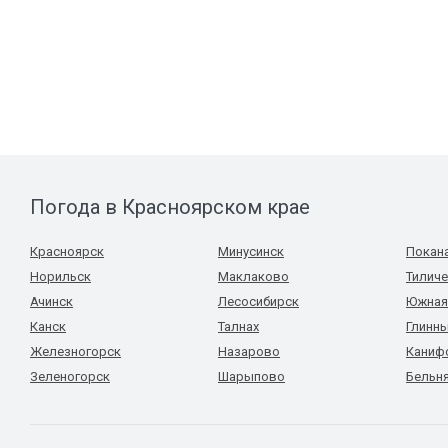
Погода в Красноярском крае
Красноярск
Минусинск
Покан
Норильск
Маклаково
Тиличе
Ачинск
Лесосибирск
Южная 
Канск
Талнах
Глинн
Железногорск
Назарово
Каниф
Зеленогорск
Шарыпово
Бельн