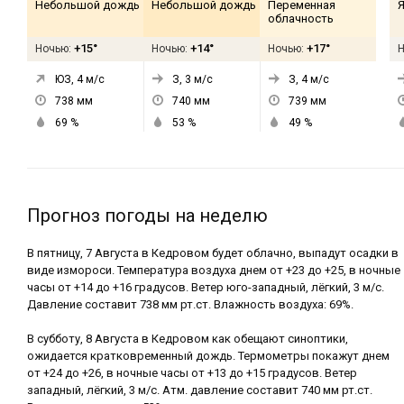
Небольшой дождь
Небольшой дождь
Переменная
Я
облачность
+15°
+14°
+17°
Ночью:
Ночью:
Ночью:
ЮЗ, 4
м/с
З, 3
м/с
З, 4
м/с
738
мм
740
мм
739
мм
69
%
53
%
49
%
Прогноз погоды на неделю
В пятницу, 7 Августа в Кедровом будет облачно, выпадут осадки в
виде измороси. Температура воздуха днем от +23 до +25, в ночные
часы от +14 до +16 градусов. Ветер юго-западный, лёгкий, 3 м/с.
Давление составит 738 мм рт.ст. Влажность воздуха: 69%.
В субботу, 8 Августа в Кедровом как обещают синоптики,
ожидается кратковременный дождь. Термометры покажут днем
от +24 до +26, в ночные часы от +13 до +15 градусов. Ветер
западный, лёгкий, 3 м/с. Атм. давление составит 740 мм рт.ст.