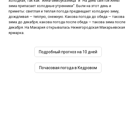
холодная, так как "Анна-зимоуказница" и "На день святой Анны
зима припасает холодные утренники". Были на этот день и
приметы: светлая и теплая погода предвещает холодную зиму,
дождливая — теплую, снежную. Какова погода до обеда — такова
зима до декабря; какова погода после обеда — такова зима после
декабря. На Макария открывалась Нижегородская Макарьевская
ярмарка.
Подробный прогноз на 10 дней
Почасовая погода в Кедровом