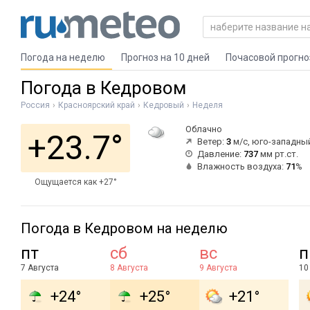
Погода на неделю
Прогноз на 10 дней
Почасовой прогно
Погода в Кедровом
Россия
Красноярский край
Кедровый
Неделя
Облачно
+23.7°
Ветер:
3
м/с, юго-западны
Давление:
737
мм рт.ст.
Влажность воздуха:
71
%
Ощущается как +27°
Погода в Кедровом на неделю
пт
сб
вс
п
7 Августа
8 Августа
9 Августа
10
+24°
+25°
+21°