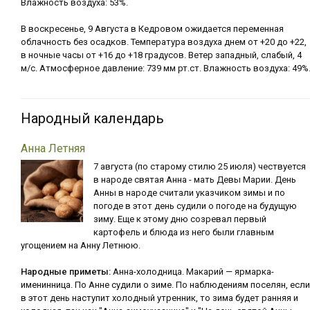
Влажность воздуха: 53%.
В воскресенье, 9 Августа в Кедровом ожидается переменная
облачность без осадков. Температура воздуха днем от +20 до +22,
в ночные часы от +16 до +18 градусов. Ветер западный, слабый, 4
м/с. Атмосферное давление: 739 мм рт.ст. Влажность воздуха: 49%
Народный календарь
Анна Летняя
7 августа (по старому стилю 25 июля) чествуется
в народе святая Анна - мать Девы Марии. День
Анны в народе считали указчиком зимы и по
погоде в этот день судили о погоде на будущую
зиму. Еще к этому дню созревал первый
картофель и блюда из него были главным
угощением на Анну Летнюю.
Народные приметы:
Анна-холодница. Макарий — ярмарка-
именинница. По Анне судили о зиме. По наблюдениям поселян, если
в этот день наступит холодный утренник, то зима будет ранняя и