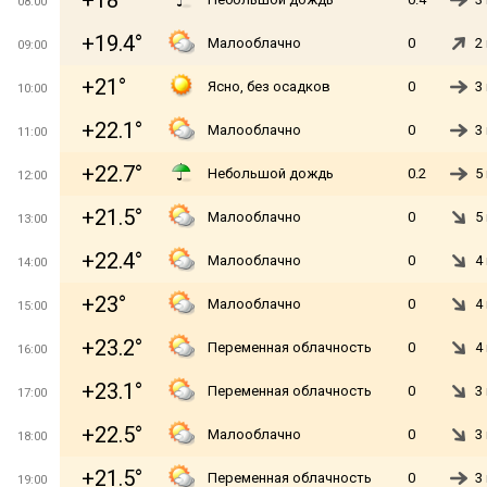
+18°
08:00
+19.4°
Малооблачно
0
2
09:00
+21°
Ясно, без осадков
0
3
10:00
+22.1°
Малооблачно
0
3
11:00
+22.7°
Небольшой дождь
0.2
5
12:00
+21.5°
Малооблачно
0
5
13:00
+22.4°
Малооблачно
0
4
14:00
+23°
Малооблачно
0
4
15:00
+23.2°
Переменная облачность
0
4
16:00
+23.1°
Переменная облачность
0
3
17:00
+22.5°
Малооблачно
0
3
18:00
+21.5°
Переменная облачность
0
3
19:00