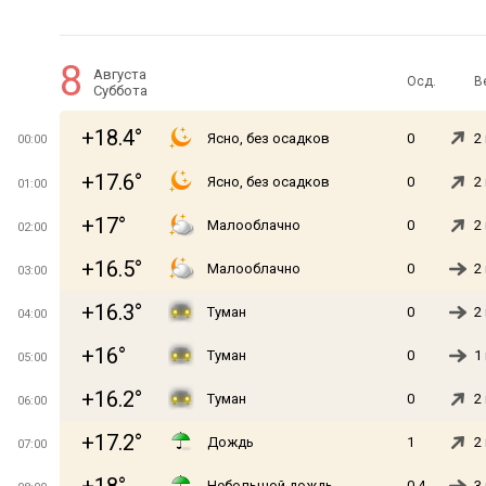
8
Августа
Осд.
В
Суббота
+18.4°
Ясно, без осадков
0
2
00:00
+17.6°
Ясно, без осадков
0
2
01:00
+17°
Малооблачно
0
2
02:00
+16.5°
Малооблачно
0
2
03:00
+16.3°
Туман
0
2
04:00
+16°
Туман
0
1
05:00
+16.2°
Туман
0
2
06:00
+17.2°
Дождь
1
2
07:00
Небольшой дождь
0.4
3