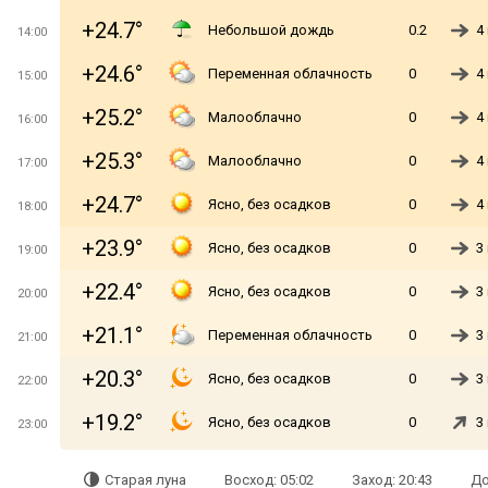
+24.7°
Небольшой дождь
0.2
4
14:00
+24.6°
Переменная облачность
0
4
15:00
+25.2°
Малооблачно
0
4
16:00
+25.3°
Малооблачно
0
4
17:00
+24.7°
Ясно, без осадков
0
4
18:00
+23.9°
Ясно, без осадков
0
3
19:00
+22.4°
Ясно, без осадков
0
3
20:00
+21.1°
Переменная облачность
0
3
21:00
+20.3°
Ясно, без осадков
0
3
22:00
+19.2°
Ясно, без осадков
0
3
23:00
Старая луна
Восход: 05:02
Заход: 20:43
До