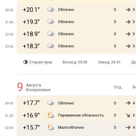
+20.1°
Облачно
0
3
20:00
+19.3°
Облачно
0
3
21:00
+18.9°
Облачно
0
3
22:00
+18.3°
Облачно
0
3
23:00
Старая луна
Восход: 05:03
Заход: 20:41
До
9
Августа
Осд.
В
Воскресенье
+17.7°
Облачно
0
4
00:00
+16.9°
Переменная облачность
0
3
01:00
+15.7°
Малооблачно
0
4
02:00