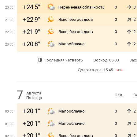
+24.5°
Переменная облачность
0
3
20:00
+22.9°
Ясно, без осадков
0
2
21:00
+21.9°
Ясно, без осадков
0
2
22:00
+20.8°
Малооблачно
0
2
23:00
Последняя четверть
Восход: 05:00
Захо
Долгота дня: 15:45
−04:04
7
Августа
Осд.
В
Пятница
+20.1°
Малооблачно
0
2
00:00
+20.1°
Малооблачно
0
2
01:00
+20.1°
Ясно, без осадков
0
2
02:00