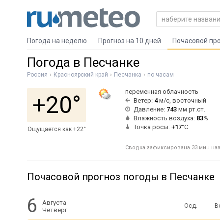
Погода на неделю
Прогноз на 10 дней
Почасовой пр
Погода в Песчанке
Россия
Красноярский край
Песчанка
по часам
переменная облачность
+20°
Ветер:
4
м/с, восточный
Давление:
743
мм рт.ст.
Влажность воздуха:
83
%
Точка росы:
+17
°C
Ощущается как +22°
Сводка зафиксирована 33 мин наза
Почасовой прогноз погоды в Песчанке
6
Августа
Осд.
В
Четверг