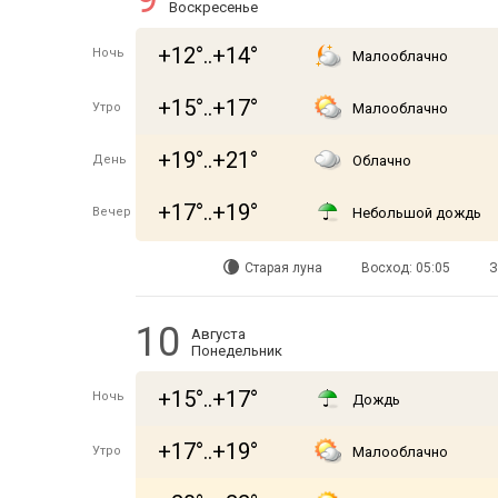
Воскресенье
+12°..+14°
Ночь
Малооблачно
+15°..+17°
Утро
Малооблачно
+19°..+21°
День
Облачно
+17°..+19°
Вечер
Небольшой дождь
Старая луна
Восход: 05:05
З
10
Августа
Понедельник
+15°..+17°
Ночь
Дождь
+17°..+19°
Утро
Малооблачно