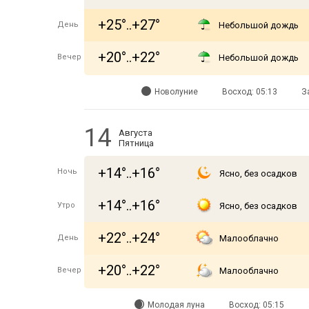
+25°..+27°
День
Небольшой дождь
+20°..+22°
Вечер
Небольшой дождь
Новолуние
Восход: 05:13
З
14
Августа
Пятница
+14°..+16°
Ночь
Ясно, без осадков
+14°..+16°
Утро
Ясно, без осадков
+22°..+24°
День
Малооблачно
+20°..+22°
Вечер
Малооблачно
Молодая луна
Восход: 05:15