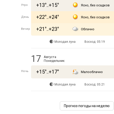
+13°..+15°
Утро
Ясно, без осадков
+22°..+24°
День
Ясно, без осадков
+21°..+23°
Вечер
Облачно
Молодая луна
Восход: 05:19
17
Августа
Понедельник
+15°..+17°
Ночь
Малооблачно
Молодая луна
Восход: 05:21
Прогноз погоды на неделю