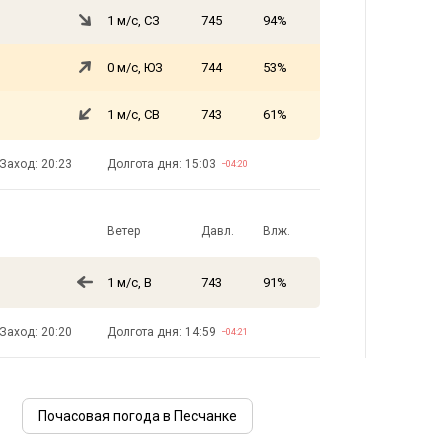
1 м/с, СЗ
745
94%
0 м/с, ЮЗ
744
53%
1 м/с, СВ
743
61%
Заход: 20:23
Долгота дня: 15:03
−04:20
Ветер
Давл.
Влж.
1 м/с, В
743
91%
Заход: 20:20
Долгота дня: 14:59
−04:21
Почасовая погода в Песчанке