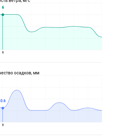
сть ветра, м/с
6
9
чество осадков, мм
0.6
9