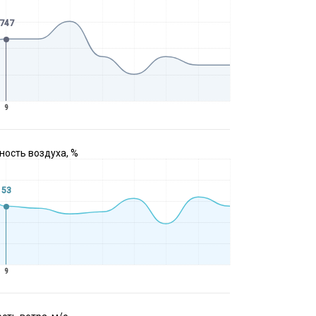
747
9
ость воздуха, %
53
9