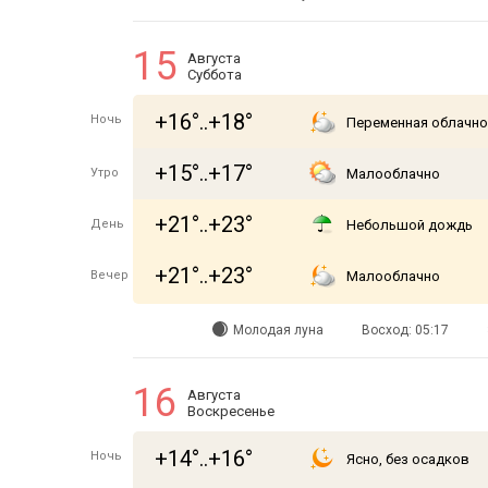
15
Августа
Суббота
+16°..+18°
Ночь
Переменная облачно
+15°..+17°
Утро
Малооблачно
+21°..+23°
День
Небольшой дождь
+21°..+23°
Вечер
Малооблачно
Молодая луна
Восход: 05:17
16
Августа
Воскресенье
+14°..+16°
Ночь
Ясно, без осадков