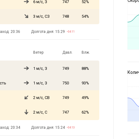
Скоро
6 м/с, З
747
52%
3 м/с, СЗ
748
54%
аход: 20:36
Долгота дня: 15:29
−04:11
Ветер
Давл.
Влж.
1 м/с, З
749
88%
Коли
сть
1 м/с, З
750
93%
2 м/с, СВ
749
49%
2 м/с, С
747
62%
аход: 20:34
Долгота дня: 15:24
−04:13