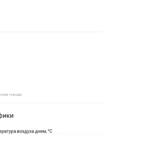
а
ентра города
фики
ратура воздуха днем, °C