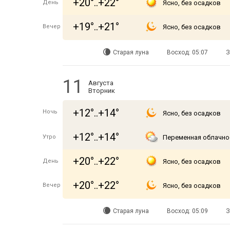
+20°..+22°
День
Ясно, без осадков
+19°..+21°
Вечер
Ясно, без осадков
Старая луна
Восход: 05:07
З
11
Августа
Вторник
+12°..+14°
Ночь
Ясно, без осадков
+12°..+14°
Утро
Переменная облачно
+20°..+22°
День
Ясно, без осадков
+20°..+22°
Вечер
Ясно, без осадков
Старая луна
Восход: 05:09
З