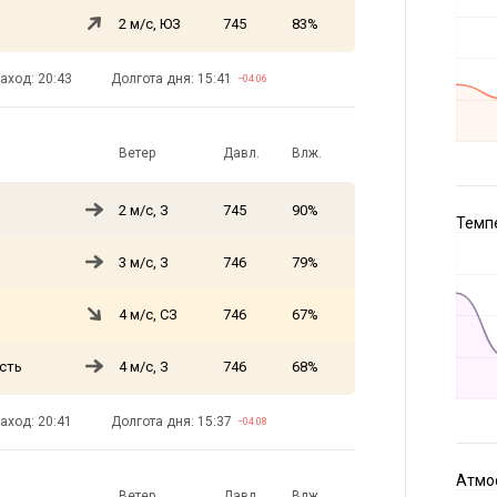
2 м/с, ЮЗ
745
83%
аход: 20:43
Долгота дня: 15:41
−04:06
Ветер
Давл.
Влж.
2 м/с, З
745
90%
Темпе
3 м/с, З
746
79%
4 м/с, СЗ
746
67%
сть
4 м/с, З
746
68%
аход: 20:41
Долгота дня: 15:37
−04:08
Атмос
Ветер
Давл.
Влж.