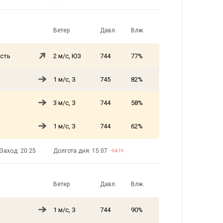
Ветер
Давл.
Влж.
сть
2 м/с, ЮЗ
744
77%
1 м/с, З
745
82%
3 м/с, З
744
58%
1 м/с, З
744
62%
Заход: 20:25
Долгота дня: 15:07
−04:19
Ветер
Давл.
Влж.
1 м/с, З
744
90%