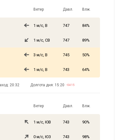
Ветер
Давл.
Влж.
1 м/с, В
747
84%
1 м/с, СВ
747
89%
3 м/с, В
745
50%
1 м/с, В
743
64%
аход: 20:32
Долгота дня: 15:20
−04:15
Ветер
Давл.
Влж.
1 м/с, ЮВ
743
90%
0 м/с, ЮЗ
743
98%