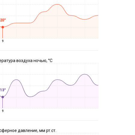
20°
9
ратура воздуха ночью, °C
13°
9
ферное давление, мм рт.ст.