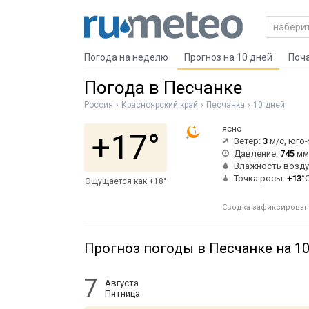
Погода на неделю
Прогноз на 10 дней
Поч
Погода в Песчанке
Россия
Красноярский край
Песчанка
10 дней
ясно
+17°
Ветер:
3
м/с, юго
Давление:
745
мм 
Влажность возду
Точка росы:
+13
°
Ощущается как +18°
Сводка зафиксирована
Прогноз погоды в Песчанке на 1
7
Августа
Пятница