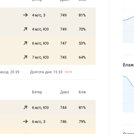
4 м/с, З
749
81%
4 м/с, ЮЗ
749
70%
6 м/с, ЮЗ
747
53%
7 м/с, ЮЗ
745
64%
Влажн
аход: 20:39
Долгота дня: 15:33
−04:10
Ветер
Давл.
Влж.
6 м/с, ЮЗ
744
81%
6 м/с, З
746
79%