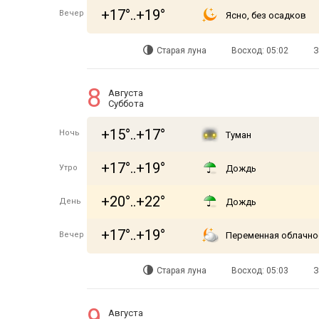
+17°..+19°
Вечер
Ясно, без осадков
Старая луна
Восход: 05:02
З
8
Августа
Суббота
+15°..+17°
Ночь
Туман
+17°..+19°
Утро
Дождь
+20°..+22°
День
Дождь
+17°..+19°
Вечер
Переменная облачно
Старая луна
Восход: 05:03
З
9
Августа