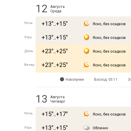
12
Августа
Среда
+13°..+15°
Ночь
Ясно, без осадков
+13°..+15°
Утро
Ясно, без осадков
+23°..+25°
День
Ясно, без осадков
+23°..+25°
Вечер
Ясно, без осадков
Новолуние
Восход: 05:11
З
13
Августа
Четверг
+15°..+17°
Ночь
Ясно, без осадков
+13°..+15°
Утро
Облачно