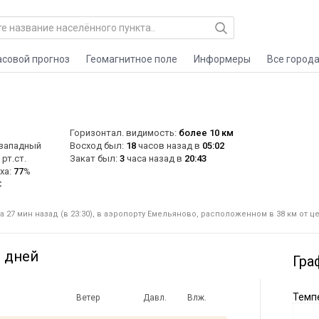
асовой прогноз
Геомагнитное поле
Информеры
Все город
Горизонтал. видимость:
более 10 км
-западный
Восход был:
18
часов назад в
05:02
рт.ст.
Закат был:
3
часа назад в
20:43
ха:
77
%
C
 27 мин назад (в 23:30), в аэропорту Емельяново, расположенном в 38 км от ц
0 дней
Гра
Темпе
Ветер
Давл.
Влж.