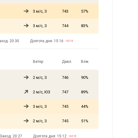
3 м/с, З
743
57%
3 м/с, З
744
83%
аход: 20:30
Долгота дня: 15:16
−04:16
Ветер
Давл.
Влж.
2 м/с, З
746
90%
2 м/с, ЮЗ
747
89%
3 м/с, З
745
44%
2 м/с, З
745
51%
Заход: 20:27
Долгота дня: 15:12
−04:18