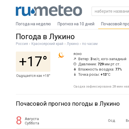
Погода на неделю
Прогноз на 10 дней
Почасовой пр
Погода в Лукино
Россия
Красноярский край
Лукино
по часам
ясно
+17°
Ветер:
3
м/с, юго-западный
Давление:
729
мм рт.ст.
Влажность воздуха:
77
%
Точка росы:
+13
°C
Ощущается как +18°
Сводка зафиксирована 28 мин наза
Почасовой прогноз погоды в Лукино
8
Августа
Осд.
В
Суббота