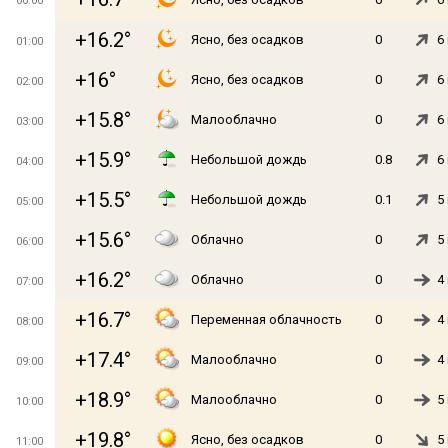
00:00
+16.2°
Ясно, без осадков
0
6
01:00
+16°
Ясно, без осадков
0
6
02:00
+15.8°
Малооблачно
0
6
03:00
+15.9°
Небольшой дождь
0.8
6
04:00
+15.5°
Небольшой дождь
0.1
5
05:00
+15.6°
Облачно
0
5
06:00
+16.2°
Облачно
0
4
07:00
+16.7°
Переменная облачность
0
4
08:00
+17.4°
Малооблачно
0
4
09:00
+18.9°
Малооблачно
0
5
10:00
+19.8°
Ясно, без осадков
0
5
11:00