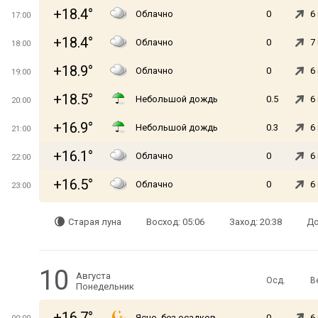
+18.4°
Облачно
0
6
17:00
+18.4°
Облачно
0
7
18:00
+18.9°
Облачно
0
6
19:00
+18.5°
Небольшой дождь
0.5
6
20:00
+16.9°
Небольшой дождь
0.3
6
21:00
+16.1°
Облачно
0
6
22:00
+16.5°
Облачно
0
6
23:00
Старая луна
Восход: 05:06
Заход: 20:38
До
10
Августа
Осд.
В
Понедельник
+16.7°
Ясно, без осадков
0
6