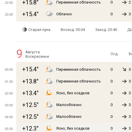
+15.8°
Переменная облачность
0
2
22:00
+15.4°
Облачно
0
3
23:00
Старая луна
Восход: 05:04
Заход: 20:40
До
9
Августа
Осд.
В
Воскресенье
+15.4°
Переменная облачность
0
3
00:00
+13.8°
Переменная облачность
0
3
01:00
+13.4°
Ясно, без осадков
0
3
02:00
+12.5°
Малооблачно
0
3
03:00
+12.5°
Малооблачно
0
3
04:00
+12.3°
Ясно, без осадков
0
3
05:00