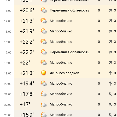
+20.1°
12:00
+20.6°
Переменная облачность
0
3
13:00
+21.3°
Малооблачно
0
3
14:00
+21.9°
Малооблачно
0
3
15:00
+22.2°
Малооблачно
0
3
16:00
+22.2°
Переменная облачность
0
3
17:00
+22°
Малооблачно
0
3
18:00
+21.3°
Ясно, без осадков
0
3
19:00
+19.4°
Малооблачно
0
3
20:00
+17.8°
Малооблачно
0
3
21:00
+17°
Малооблачно
0
3
22:00
+15.9°
Малооблачно
0
3
23:00