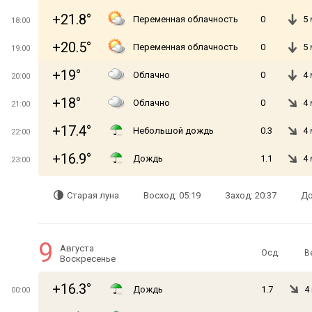
+21.8°
Переменная облачность
0
5
18:00
+20.5°
Переменная облачность
0
5
19:00
+19°
Облачно
0
4
20:00
+18°
Облачно
0
4
21:00
+17.4°
Небольшой дождь
0.3
4
22:00
+16.9°
Дождь
1.1
4
23:00
Старая луна
Восход: 05:19
Заход: 20:37
До
9
Августа
Осд.
В
Воскресенье
+16.3°
Дождь
1.7
4
00:00