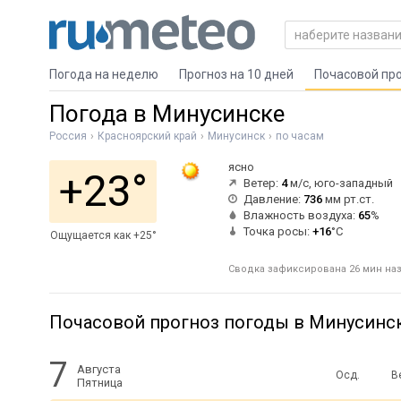
Погода на неделю
Прогноз на 10 дней
Почасовой пр
Погода в Минусинске
Россия
Красноярский край
Минусинск
по часам
ясно
+23°
Ветер:
4
м/с, юго-западный
Давление:
736
мм рт.ст.
Влажность воздуха:
65
%
Точка росы:
+16
°C
Ощущается как +25°
Сводка зафиксирована 26 мин наза
Почасовой прогноз погоды в Минусинс
7
Августа
Осд.
В
Пятница