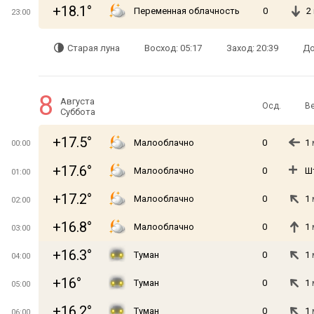
+18.1°
Переменная облачность
0
2
23:00
Старая луна
Восход: 05:17
Заход: 20:39
До
8
Августа
Осд.
В
Суббота
+17.5°
Малооблачно
0
1
00:00
+17.6°
Малооблачно
0
Ш
01:00
+17.2°
Малооблачно
0
1
02:00
+16.8°
Малооблачно
0
1
03:00
+16.3°
Туман
0
1
04:00
+16°
Туман
0
1
05:00
+16.2°
Туман
0
1
06:00