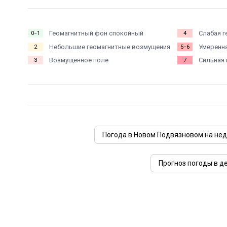
Геомагнитный фон спокойный
Слабая г
0−1
4
Небольшие геомагнитные возмущения
Умеренна
2
5−6
Возмущенное поле
Сильная 
3
7
Погода в Новом Подвязновом на не
Прогноз погоды в д