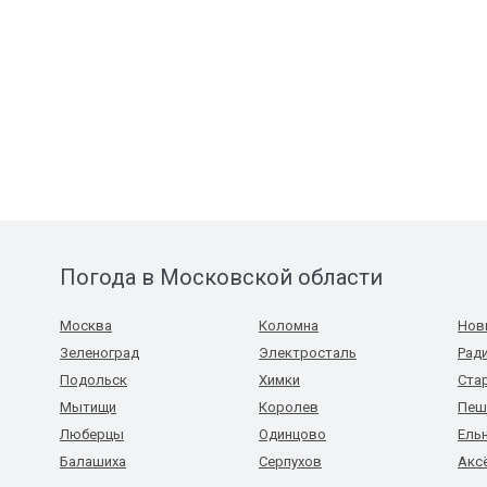
Погода в Московской области
Москва
Коломна
Нов
Зеленоград
Электросталь
Рад
Подольск
Химки
Ста
Мытищи
Королев
Пеш
Люберцы
Одинцово
Ель
Балашиха
Серпухов
Акс