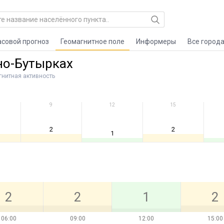
асовой прогноз
Геомагнитное поле
Информеры
Все город
но-Бутырках
гнитная активность
9
12
15
2
2
1
2
2
1
2
06:00
09:00
12:00
15:00