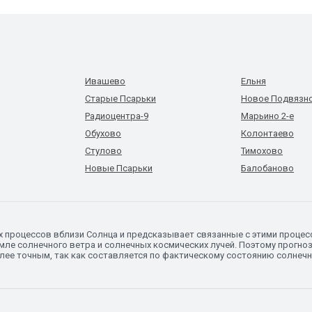
Ивашево
Ельня
Старые Псарьки
Новое Подвязн
Радиоцентра-9
Марьино 2-е
Обухово
Колонтаево
Стулово
Тимохово
Новые Псарьки
Балобаново
х процессов вблизи Солнца и предсказывает связанные с этими процес
ле солнечного ветра и солнечных космических лучей. Поэтому прогноз
олее точным, так как составляется по фактическому состоянию солнеч