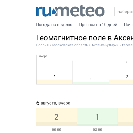
Погода на неделю
Прогноз на 10 дней
Поч
Геомагнитное поле в Аксе
Россия
Московская область
Аксёно-Бутырки
геома
вчера
0
3
6
2
2
1
6
августа,
вчера
2
1
00:00
03:00