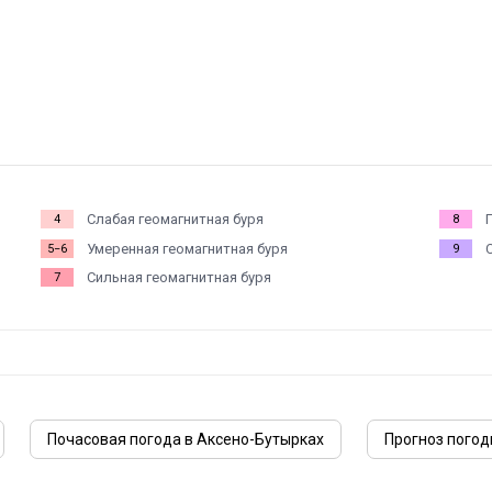
Слабая геомагнитная буря
4
8
Умеренная геомагнитная буря
5−6
9
Сильная геомагнитная буря
7
Почасовая погода в Аксено-Бутырках
Прогноз погод