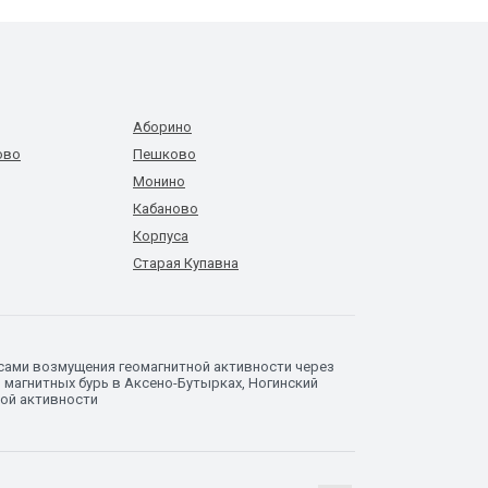
Аборино
ово
Пешково
Монино
Кабаново
Корпуса
Старая Купавна
сами возмущения геомагнитной активности через
 магнитных бурь в Аксено-Бутырках, Ногинский
ной активности