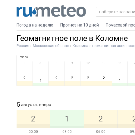
Погода на неделю
Прогноз на 10 дней
Почасовой пр
Геомагнитное поле в Коломне
Россия
Московская область
Коломна
геомагнитная активност
вчера
0
3
6
9
12
15
18
2
2
2
2
2
1
1
5
августа,
вчера
2
1
2
00:00
03:00
06:00
09