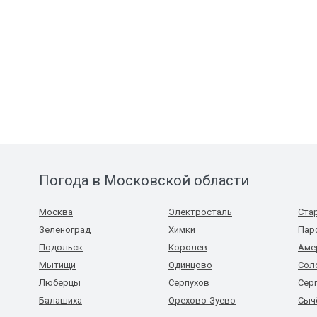
Погода в Московской области
Москва
Электросталь
Ста
Зеленоград
Химки
Пар
Подольск
Королев
Аме
Мытищи
Одинцово
Сол
Люберцы
Серпухов
Сер
Балашиха
Орехово-Зуево
Сыч