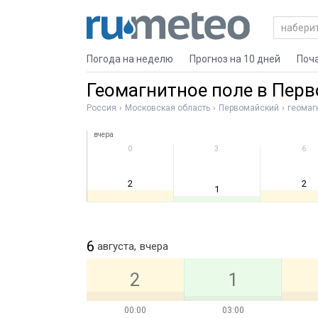
Погода на неделю
Прогноз на 10 дней
Поч
Геомагнитное поле в Пер
Россия
Московская область
Первомайский
геомаг
вчера
0
3
6
2
2
1
6
августа,
вчера
2
1
00:00
03:00