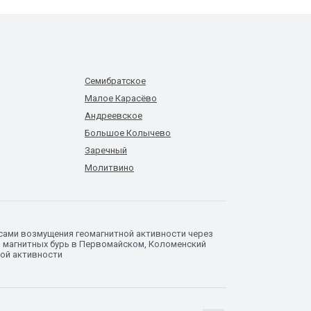
Семибратское
Малое Карасёво
Андреевское
Большое Колычево
Заречный
Молитвино
сами возмущения геомагнитной активности через
з магнитных бурь в Первомайском, Коломенский
ной активности