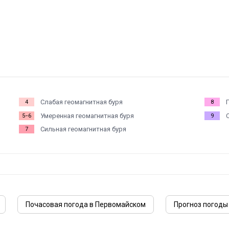
Слабая геомагнитная буря
4
8
Умеренная геомагнитная буря
5−6
9
Сильная геомагнитная буря
7
Почасовая погода в Первомайском
Прогноз погоды