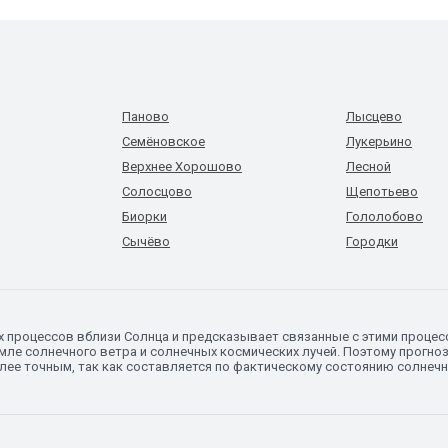
Паново
Лысцево
Семёновское
Лукерьино
Верхнее Хорошово
Лесной
Солосцово
Щепотьево
Биорки
Гололобово
Сычёво
Городки
х процессов вблизи Солнца и предсказывает связанные с этими процес
мле солнечного ветра и солнечных космических лучей. Поэтому прогно
олее точным, так как составляется по фактическому состоянию солнеч