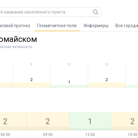
асовой прогноз
Геомагнитное поле
Информеры
Все город
вомайском
нитная активность
9
12
15
2
2
1
2
2
1
2
06:00
09:00
12:00
15:00