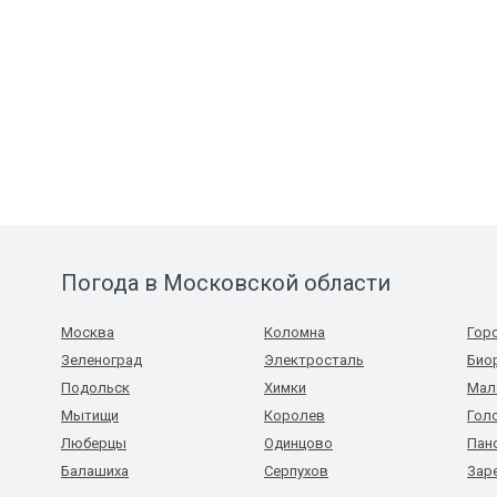
Погода в Московской области
Москва
Коломна
Гор
Зеленоград
Электросталь
Био
Подольск
Химки
Мал
Мытищи
Королев
Гол
Люберцы
Одинцово
Пан
Балашиха
Серпухов
Зар