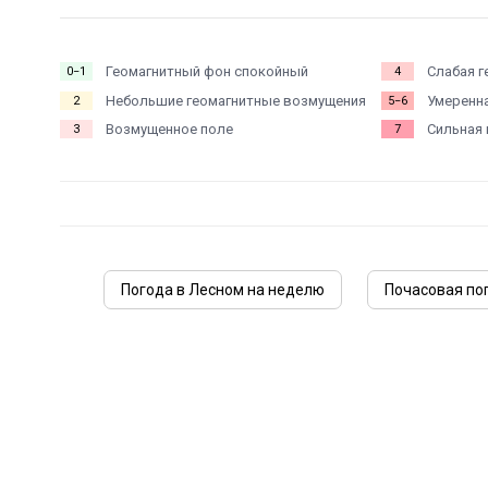
Геомагнитный фон спокойный
Слабая г
0−1
4
Небольшие геомагнитные возмущения
Умеренна
2
5−6
Возмущенное поле
Сильная 
3
7
Погода в Лесном на неделю
Почасовая по