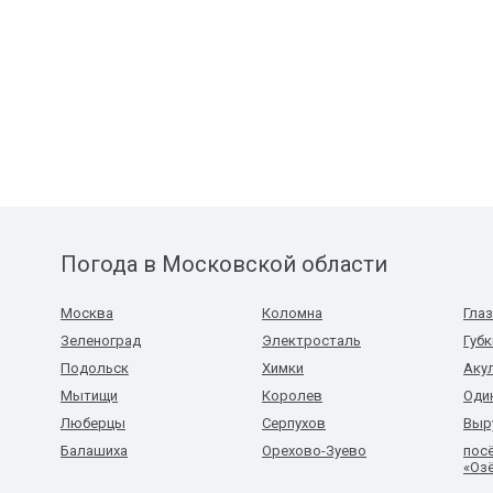
Погода в Московской области
Москва
Коломна
Гла
Зеленоград
Электросталь
Губ
Подольск
Химки
Аку
Мытищи
Королев
Оди
Люберцы
Серпухов
Выр
Балашиха
Орехово-Зуево
пос
«Оз