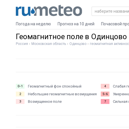
Погода на неделю
Прогноз на 10 дней
Почасовой пр
Геомагнитное поле в Одинцово
Россия
Московская область
Одинцово
геомагнитная активнос
Геомагнитный фон спокойный
Слабая г
0−1
4
Небольшие геомагнитные возмущения
Умеренна
2
5−6
Возмущенное поле
Сильная 
3
7