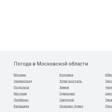
Погода в Московской области
Москва
Коломна
Юби
Зеленоград
Электросталь
Тек
Подольск
Химки
Чел
Мытищи
Одинцово
Цен
Люберцы
Серпухов
Тар
Балашиха
Орехово-Зуево
Лес