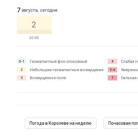
7
августа,
сегодня
2
00:00
Геомагнитный фон спокойный
Слабая г
0−1
4
Небольшие геомагнитные возмущения
Умеренна
2
5−6
Возмущенное поле
Сильная 
3
7
Погода в Королеве на неделю
Почасовая по