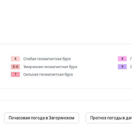
Слабая геомагнитная буря
4
8
Умеренная геомагнитная буря
5−6
9
Сильная геомагнитная буря
7
Почасовая погода в Загорянском
Прогноз погоды в да