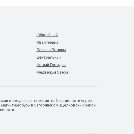
Юбилейный
Ивантеевка
Лесные Поляны
Центральный
Новый Городок
Медвежьи Озёра
сами возмущения геомагнитной активности через
 магнитных бурь в Загорянском, Щёлковский район,
ивности