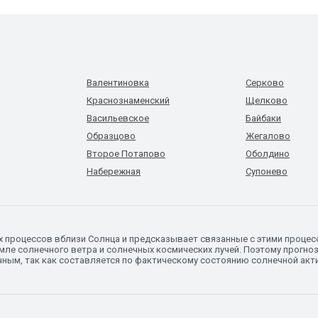
Валентиновка
Серково
Краснознаменский
Щелково
Васильевское
Байбаки
Образцово
Жегалово
Второе Потапово
Оболдино
Набережная
Супонево
х процессов вблизи Солнца и предсказывает связанные с этими процес
ле солнечного ветра и солнечных космических лучей. Поэтому прогноз
чным, так как составляется по фактическому состоянию солнечной акт