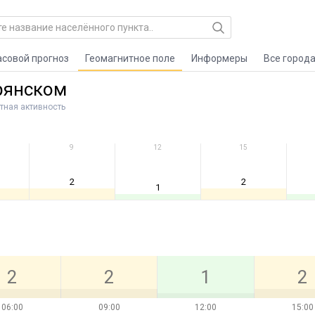
асовой прогноз
Геомагнитное поле
Информеры
Все город
рянском
тная активность
9
12
15
2
2
1
2
2
1
2
06:00
09:00
12:00
15:00