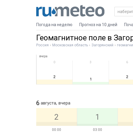
Погода на неделю
Прогноз на 10 дней
Поч
Геомагнитное поле в Заго
Россия
Московская область
Загорянский
геомагни
вчера
0
3
6
2
2
1
6
августа,
вчера
2
1
00:00
03:00