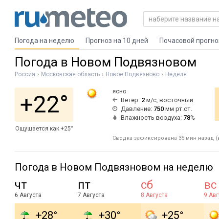
Погода на неделю
Прогноз на 10 дней
Почасовой прогно
Погода в Новом Подвязновом
Россия
Московская область
Новое Подвязново
Неделя
ясно
+22°
Ветер:
2
м/с, восточный
Давление:
750
мм рт.ст.
Влажность воздуха:
78
%
Ощущается как +25°
Сводка зафиксирована 35 мин назад (в
Погода в Новом Подвязновом на неделю
чт
пт
сб
вс
6 Августа
7 Августа
8 Августа
9 Авг
+28°
+30°
+25°