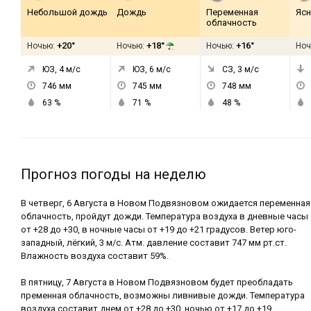
Небольшой дождь
Дождь
Переменная
Ясн
облачность
+20°
+18°
+16°
Ночью:
Ночью:
Ночью:
Ноч
ЮЗ, 4
м/с
ЮЗ, 6
м/с
СЗ, 3
м/с
746
мм
745
мм
748
мм
63
%
71
%
48
%
Прогноз погоды на неделю
В четверг, 6 Августа в Новом Подвязновом ожидается переменная
облачность, пройдут дожди. Температура воздуха в дневные часы
от +28 до +30, в ночные часы от +19 до +21 градусов. Ветер юго-
западный, лёгкий, 3 м/с. Атм. давление составит 747 мм рт.ст.
Влажность воздуха составит 59%.
В пятницу, 7 Августа в Новом Подвязновом будет преобладать
пременная облачность, возможны ливнивые дожди. Температура
воздуха составит днем от +28 до +30, ночью от +17 до +19