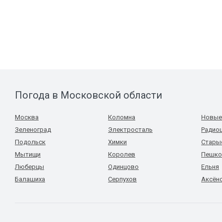
Погода в Московской области
Москва
Коломна
Новые
Зеленоград
Электросталь
Радиоц
Подольск
Химки
Стары
Мытищи
Королев
Пешко
Люберцы
Одинцово
Ельня
Балашиха
Серпухов
Аксён