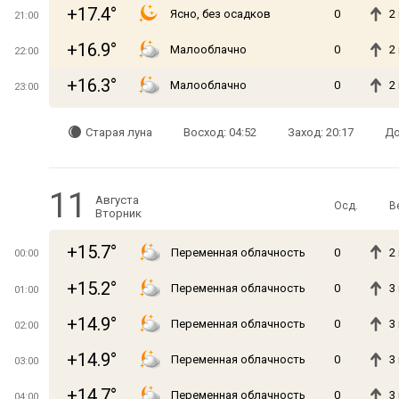
+17.4°
Ясно, без осадков
0
2
21:00
+16.9°
Малооблачно
0
2
22:00
+16.3°
Малооблачно
0
2
23:00
Старая луна
Восход: 04:52
Заход: 20:17
До
11
Августа
Осд.
В
Вторник
+15.7°
Переменная облачность
0
2
00:00
+15.2°
Переменная облачность
0
3
01:00
+14.9°
Переменная облачность
0
3
02:00
+14.9°
Переменная облачность
0
3
03:00
+14.7°
Переменная облачность
0
3
04:00