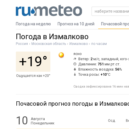
Погода на неделю
Прогноз на 10 дней
Почасовой пр
Погода в Измалково
Россия
Московская область
Измалково
по часам
ясно
+19°
Ветер:
2
м/с, западный, юго
Давление:
751
мм рт.ст.
Влажность воздуха:
56
%
Точка росы:
+10
°C
Ощущается как +20°
Сводка зафиксирована 16 мин наза
Почасовой прогноз погоды в Измалков
10
Августа
Осд.
В
Понедельник