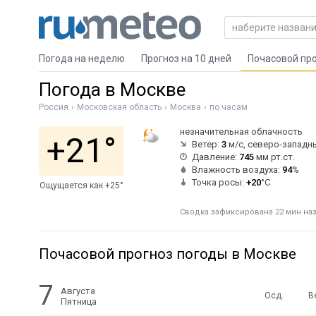
Погода на неделю
Прогноз на 10 дней
Почасовой пр
Погода в Москве
Россия
Московская область
Москва
по часам
незначительная облачность
+21°
Ветер:
3
м/с, северо-западн
Давление:
745
мм рт.ст.
Влажность воздуха:
94
%
Точка росы:
+20
°C
Ощущается как +25°
Сводка зафиксирована 22 мин наз
Почасовой прогноз погоды в Москве
7
Августа
Осд.
В
Пятница