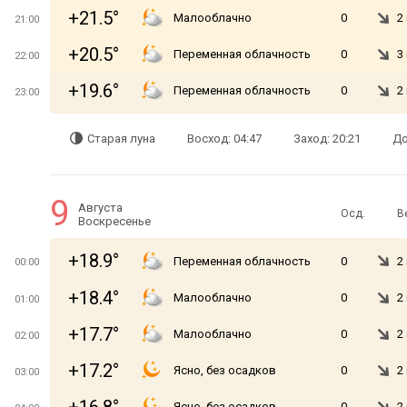
+21.5°
Малооблачно
0
2
21:00
+20.5°
Переменная облачность
0
3
22:00
+19.6°
Переменная облачность
0
2
23:00
Старая луна
Восход: 04:47
Заход: 20:21
До
9
Августа
Осд.
В
Воскресенье
+18.9°
Переменная облачность
0
2
00:00
+18.4°
Малооблачно
0
2
01:00
+17.7°
Малооблачно
0
2
02:00
+17.2°
Ясно, без осадков
0
2
03:00
Ясно, без осадков
0
2