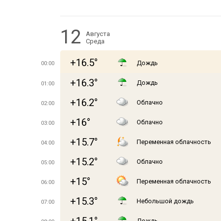
12
Августа
Среда
+16.5°
Дождь
00:00
+16.3°
Дождь
01:00
+16.2°
Облачно
02:00
+16°
Облачно
03:00
+15.7°
Переменная облачность
04:00
+15.2°
Облачно
05:00
+15°
Переменная облачность
06:00
+15.3°
Небольшой дождь
07:00
Дождь