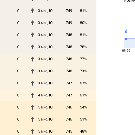
Коли
0
3
м/с,
Ю
749
81
%
0
3
м/с,
Ю
749
80
%
0
0
3
м/с,
Ю
748
81
%
0
3
м/с,
Ю
748
78
%
09:00
0
3
м/с,
Ю
748
77
%
0
3
м/с,
Ю
748
73
%
0
3
м/с,
Ю
747
67
%
0
4
м/с,
Ю
747
61
%
0
5
м/с,
Ю
746
54
%
0
5
м/с,
Ю
746
51
%
0
5
м/с,
Ю
745
48
%