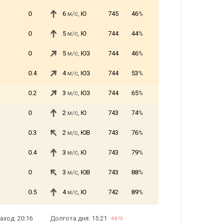
0
6
м/с,
Ю
745
46
%
0
5
м/с,
Ю
744
44
%
0
5
м/с,
ЮЗ
744
46
%
0.4
4
м/с,
ЮЗ
744
53
%
0.2
3
м/с,
ЮЗ
744
65
%
0
2
м/с,
Ю
743
74
%
0.3
2
м/с,
ЮВ
743
76
%
0.4
3
м/с,
Ю
743
79
%
0
3
м/с,
ЮВ
743
88
%
0.5
4
м/с,
Ю
742
89
%
аход: 20:16
Долгота дня: 15:21
−04:10