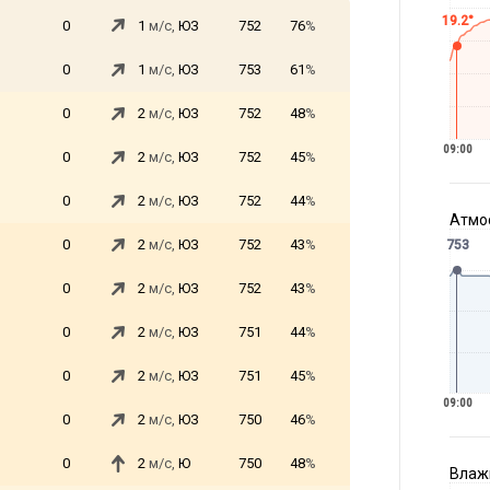
19.2°
0
1
м/с,
ЮЗ
752
76
%
0
1
м/с,
ЮЗ
753
61
%
0
2
м/с,
ЮЗ
752
48
%
09:00
0
2
м/с,
ЮЗ
752
45
%
0
2
м/с,
ЮЗ
752
44
%
Атмос
0
2
м/с,
ЮЗ
752
43
%
753
0
2
м/с,
ЮЗ
752
43
%
0
2
м/с,
ЮЗ
751
44
%
0
2
м/с,
ЮЗ
751
45
%
09:00
0
2
м/с,
ЮЗ
750
46
%
0
2
м/с,
Ю
750
48
%
Влажн