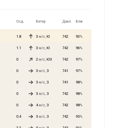
Осд.
Ветер
Давл.
Влж.
1.8
3
м/с,
Ю
742
93
%
1.1
3
м/с,
Ю
742
96
%
0
2
м/с,
ЮЗ
742
97
%
0
3
м/с,
З
741
97
%
0
3
м/с,
З
741
98
%
0
3
м/с,
З
742
98
%
0
4
м/с,
З
742
98
%
0.4
3
м/с,
З
742
95
%
2.2
5
м/с,
З
742
91
%