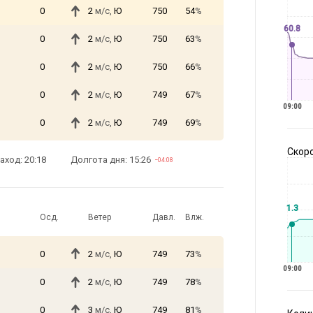
0
2
м/с,
Ю
750
54
%
60.8
0
2
м/с,
Ю
750
63
%
0
2
м/с,
Ю
750
66
%
0
2
м/с,
Ю
749
67
%
09:00
0
2
м/с,
Ю
749
69
%
Скоро
аход: 20:18
Долгота дня: 15:26
−04:08
1.3
Осд.
Ветер
Давл.
Влж.
0
2
м/с,
Ю
749
73
%
09:00
0
2
м/с,
Ю
749
78
%
0
3
м/с,
Ю
749
81
%