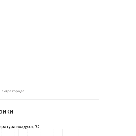
а
 центра города
фики
ратура воздуха, °C