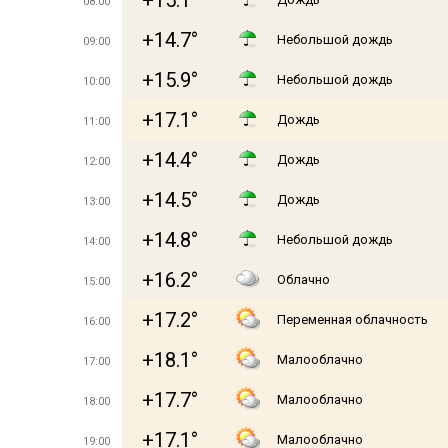
+15.1°
08:00
+14.7°
Небольшой дождь
09:00
+15.9°
Небольшой дождь
10:00
+17.1°
Дождь
11:00
+14.4°
Дождь
12:00
+14.5°
Дождь
13:00
+14.8°
Небольшой дождь
14:00
+16.2°
Облачно
15:00
+17.2°
Переменная облачность
16:00
+18.1°
Малооблачно
17:00
+17.7°
Малооблачно
18:00
+17.1°
Малооблачно
19:00