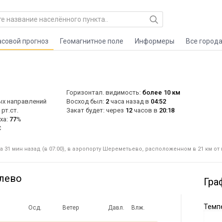
асовой прогноз
Геомагнитное поле
Информеры
Все город
Горизонтал. видимость:
более 10 км
ых направлений
Восход был:
2
часа назад в
04:52
рт.ст.
Закат будет: через
12
часов в
20:18
ха:
77
%
C
 31 мин назад (в 07:00), в аэропорту Шереметьево, расположенном в 21 км от
блево
Гра
Темпе
Осд.
Ветер
Давл.
Влж.