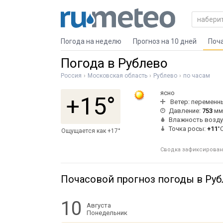
Погода на неделю
Прогноз на 10 дней
Поч
Погода в Рублево
Россия
Московская область
Рублево
по часам
ясно
+15°
Ветер: переменн
Давление:
753
мм 
Влажность возду
Точка росы:
+11
°
Ощущается как +17°
Сводка зафиксирована
Почасовой прогноз погоды в Ру
10
Августа
Понедельник