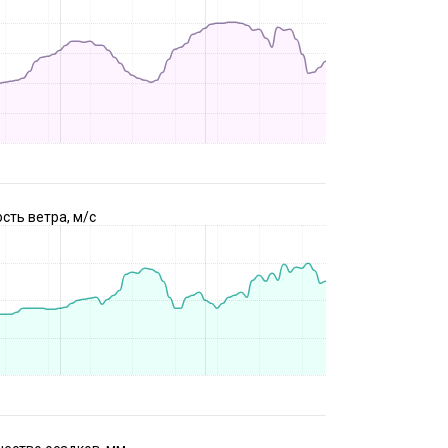
сть ветра, м/с