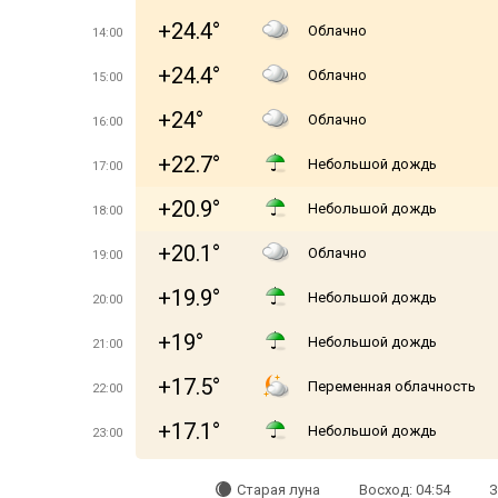
+24.4°
Облачно
14:00
+24.4°
Облачно
15:00
+24°
Облачно
16:00
+22.7°
Небольшой дождь
17:00
+20.9°
Небольшой дождь
18:00
+20.1°
Облачно
19:00
+19.9°
Небольшой дождь
20:00
+19°
Небольшой дождь
21:00
+17.5°
Переменная облачность
22:00
+17.1°
Небольшой дождь
23:00
Старая луна
Восход: 04:54
З