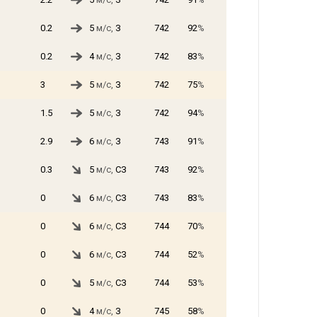
0.2
5
м/с,
З
742
92
%
0.2
4
м/с,
З
742
83
%
3
5
м/с,
З
742
75
%
1.5
5
м/с,
З
742
94
%
2.9
6
м/с,
З
743
91
%
0.3
5
м/с,
СЗ
743
92
%
0
6
м/с,
СЗ
743
83
%
0
6
м/с,
СЗ
744
70
%
0
6
м/с,
СЗ
744
52
%
0
5
м/с,
СЗ
744
53
%
0
4
м/с,
З
745
58
%