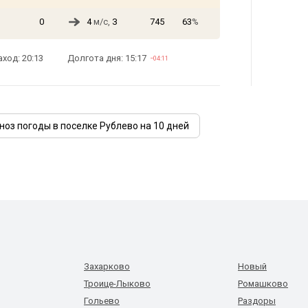
0
4
м/с,
З
745
63
%
аход: 20:13
Долгота дня: 15:17
−04:11
ноз погоды в поселке Рублево на 10 дней
Захарково
Новый
Троице-Лыково
Ромашково
Гольево
Раздоры