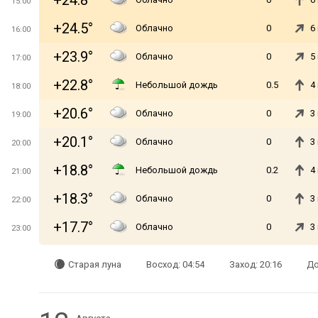
+24.8°
15:00
+24.5°
Облачно
0
6
16:00
+23.9°
Облачно
0
5
17:00
+22.8°
Небольшой дождь
0.5
4
18:00
+20.6°
Облачно
0
3
19:00
+20.1°
Облачно
0
3
20:00
+18.8°
Небольшой дождь
0.2
4
21:00
+18.3°
Облачно
0
3
22:00
+17.7°
Облачно
0
3
23:00
Старая луна
Восход: 04:54
Заход: 20:16
До