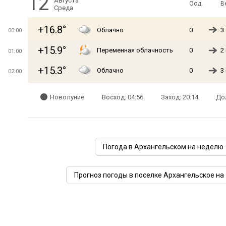
12
Августа
Осд.
В
Среда
+16.8°
Облачно
0
3
00:00
+15.9°
Переменная облачность
0
2
01:00
+15.3°
Облачно
0
3
02:00
Новолуние
Восход: 04:56
Заход: 20:14
Дол
Погода в Архангельском на неделю
Прогноз погоды в поселке Архангельское на