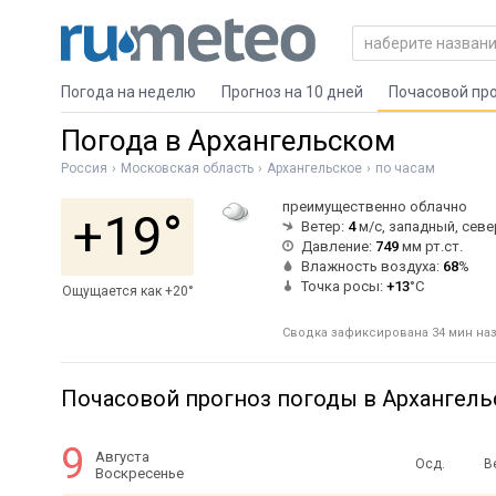
Погода на неделю
Прогноз на 10 дней
Почасовой пр
Погода в Архангельском
Россия
Московская область
Архангельское
по часам
преимущественно облачно
+19°
Ветер:
4
м/с, западный, сев
Давление:
749
мм рт.ст.
Влажность воздуха:
68
%
Точка росы:
+13
°C
Ощущается как +20°
Сводка зафиксирована 34 мин наз
Почасовой прогноз погоды в Архангел
9
Августа
Осд.
В
Воскресенье