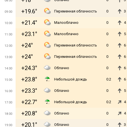
+18°
08:00
+19.6°
Переменная облачность
0
3
09:00
+21.4°
Малооблачно
0
4
10:00
+23.1°
Малооблачно
0
5
11:00
+24°
Переменная облачность
0
6
12:00
+24°
Переменная облачность
0
6
13:00
+24.3°
Облачно
0
6
14:00
+23.8°
Небольшой дождь
0.2
6
15:00
+23.3°
Облачно
0
5
16:00
+22.7°
Небольшой дождь
0.2
4
17:00
+20.8°
Облачно
0
4
18:00
+20.1°
Облачно
0
3
19:00