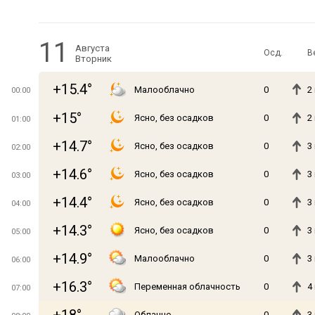
11
Августа
Осд.
В
Вторник
+15.4°
Малооблачно
0
2
00:00
+15°
Ясно, без осадков
0
2
01:00
+14.7°
Ясно, без осадков
0
3
02:00
+14.6°
Ясно, без осадков
0
3
03:00
+14.4°
Ясно, без осадков
0
3
04:00
+14.3°
Ясно, без осадков
0
3
05:00
+14.9°
Малооблачно
0
3
06:00
+16.3°
Переменная облачность
0
4
07:00
Облачно
0
3