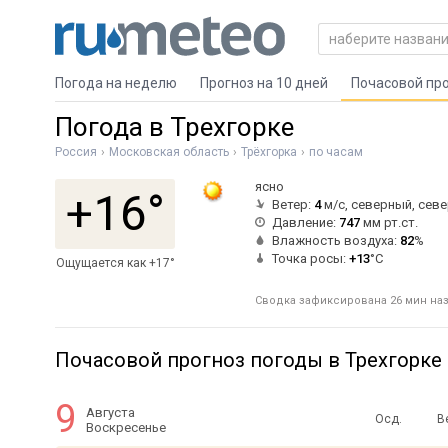
Погода на неделю
Прогноз на 10 дней
Почасовой пр
Погода в Трехгорке
Россия
Московская область
Трёхгорка
по часам
ясно
+16°
Ветер:
4
м/с, северный, сев
Давление:
747
мм рт.ст.
Влажность воздуха:
82
%
Точка росы:
+13
°C
Ощущается как +17°
Сводка зафиксирована 26 мин наза
Почасовой прогноз погоды в Трехгорке
9
Августа
Осд.
В
Воскресенье