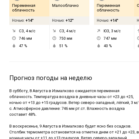
Переменная
Малооблачно
Переменная
облачность
облачность
+14°
+12°
+14°
Ночью:
Ночью:
Ночью:
СЗ, 4
м/с
СЗ, 4
м/с
ЮЗ, 3
м/с
746
мм
750
мм
747
мм
47
%
51
%
40
%
Прогноз погоды на неделю
В субботу, 8 Августа в Измалково ожидается переменная
облачность. Температура воздуха в дневные часы от +23 до +25,
ночью от +13 до +15 градусов. Ветер северо-западный, лёгкий, 3 м/
с. Атмосферное давление: 746 мм рт.ст. Влажность воздуха
составит 48%.
В воскресенье, 9 Августа в Измалково будет ясно без осадков.
Столбик термометра остановится на отметке днем от +21 до +23, в
ночные часы от +11 до +13 градусов. Ветер северо-западный,