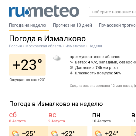
Погода на неделю
Прогноз на 10 дней
Почасовой прогно
Погода в Измалково
Россия
Московская область
Измалково
Неделя
преимущественно облачно
+23°
Ветер:
4
м/с, западный, северо-
Давление:
746
мм рт.ст.
Влажность воздуха:
50
%
Ощущается как +23°
Сводка зафиксирована 12 мин назад (в
Погода в Измалково на неделю
сб
вс
пн
в
8 Августа
9 Августа
10 Августа
11
+25°
+22°
+24°