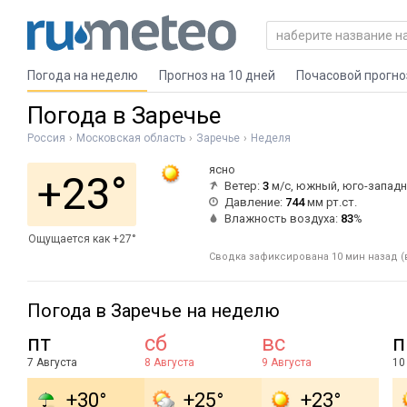
Погода на неделю
Прогноз на 10 дней
Почасовой прогно
Погода в Заречье
Россия
Московская область
Заречье
Неделя
ясно
+23°
Ветер:
3
м/с, южный, юго-запад
Давление:
744
мм рт.ст.
Влажность воздуха:
83
%
Ощущается как +27°
Сводка зафиксирована 10 мин назад (в
Погода в Заречье на неделю
пт
сб
вс
п
7 Августа
8 Августа
9 Августа
10
+30°
+25°
+23°