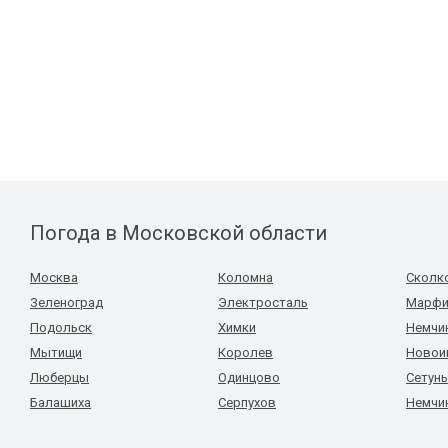
Погода в Московской области
Москва
Коломна
Сколк
Зеленоград
Электросталь
Марфи
Подольск
Химки
Немчи
Мытищи
Королев
Новои
Люберцы
Одинцово
Сетун
Балашиха
Серпухов
Немчи