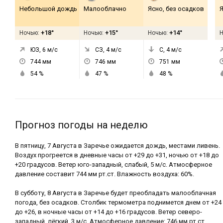
Небольшой дождь
Малооблачно
Ясно, без осадков
Я
+18°
+15°
+14°
Ночью:
Ночью:
Ночью:
ЮЗ, 6
м/с
СЗ, 4
м/с
С, 4
м/с
744
мм
746
мм
751
мм
54
%
47
%
48
%
Прогноз погоды на неделю
В пятницу, 7 Августа в Заречье ожидается дождь, местами ливень.
Воздух прогреется в дневные часы от +29 до +31, ночью от +18 до
+20 градусов. Ветер юго-западный, слабый, 5 м/с. Атмосферное
давление составит 744 мм рт.ст. Влажность воздуха: 60%.
В субботу, 8 Августа в Заречье будет преобладать малооблачная
погода, без осадков. Столбик термометра поднимется днем от +24
до +26, в ночные часы от +14 до +16 градусов. Ветер северо-
западный, лёгкий, 3 м/с. Атмосферное давление: 746 мм рт.ст.