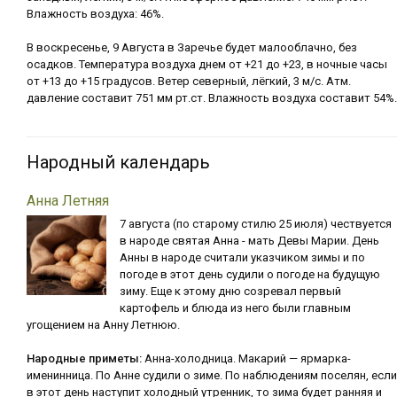
Влажность воздуха: 46%.
В воскресенье, 9 Августа в Заречье будет малооблачно, без
осадков. Температура воздуха днем от +21 до +23, в ночные часы
от +13 до +15 градусов. Ветер северный, лёгкий, 3 м/с. Атм.
давление составит 751 мм рт.ст. Влажность воздуха составит 54%.
Народный календарь
Анна Летняя
7 августа (по старому стилю 25 июля) чествуется
в народе святая Анна - мать Девы Марии. День
Анны в народе считали указчиком зимы и по
погоде в этот день судили о погоде на будущую
зиму. Еще к этому дню созревал первый
картофель и блюда из него были главным
угощением на Анну Летнюю.
Народные приметы:
Анна-холодница. Макарий — ярмарка-
именинница. По Анне судили о зиме. По наблюдениям поселян, если
в этот день наступит холодный утренник, то зима будет ранняя и