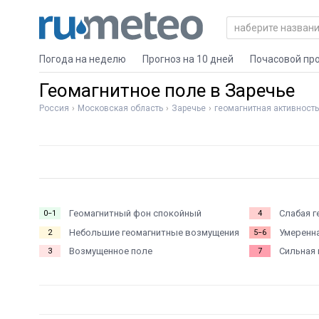
Погода на неделю
Прогноз на 10 дней
Почасовой пр
Геомагнитное поле в Заречье
Россия
Московская область
Заречье
геомагнитная активность
Геомагнитный фон спокойный
Слабая г
0−1
4
Небольшие геомагнитные возмущения
Умеренна
2
5−6
Возмущенное поле
Сильная 
3
7