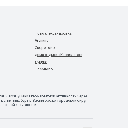
Новоалександровка
Ягунино
Скоротово
дома отдыха «Караллово»
Луцино
Носоново
сами возмущения геомагнитной активности через
 магнитных бурь в Звенигороде, городской округ
олнечной активности