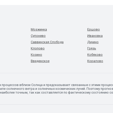
Мозжинка
Ершово
Супонево
Ивановка
Саввинская Слобода
Дунино
Клопово
Грязь
Козино
Кобяково
Введенское
Коралово
х процессов вблизи Солнца и предсказывает связанные с этими процес
ле солнечного ветра и солнечных космических лучей. Поэтому прогноз
 наиболее точным, так как составляется по фактическому состоянию с