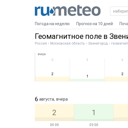
Погода на неделю
Прогноз на 10 дней
Поч
Геомагнитное поле в Звен
Россия
Московская область
Звенигород
геомагнит
вчера
0
3
6
2
2
1
6
августа,
вчера
2
1
00:00
03:00