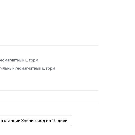
Геомагнитный шторм
Сильный геомагнитный шторм
а станции Звенигород на 10 дней