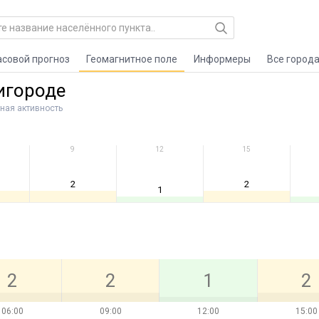
асовой прогноз
Геомагнитное поле
Информеры
Все город
игороде
ная активность
9
12
15
2
2
1
2
2
1
2
06:00
09:00
12:00
15:00