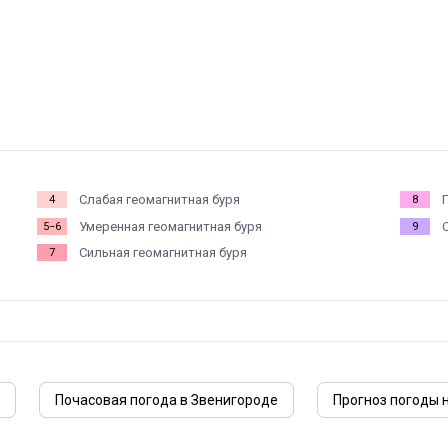
Слабая геомагнитная буря
4
8
Умеренная геомагнитная буря
5−6
9
Сильная геомагнитная буря
7
Почасовая погода в Звенигороде
Прогноз погоды н