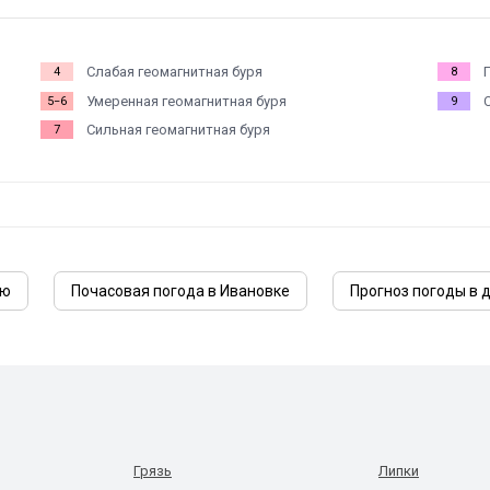
Слабая геомагнитная буря
4
8
Умеренная геомагнитная буря
5−6
9
Сильная геомагнитная буря
7
лю
Почасовая погода в Ивановке
Прогноз погоды в 
Грязь
Липки