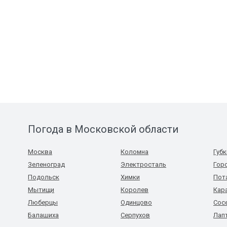
Погода в Московской области
Москва
Коломна
Губ
Зеленоград
Электросталь
Гор
Подольск
Химки
Пот
Мытищи
Королев
Кар
Люберцы
Одинцово
Сос
Балашиха
Серпухов
Лап