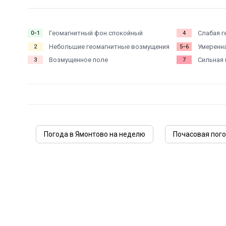
Геомагнитный фон спокойный
Слабая г
0−1
4
Небольшие геомагнитные возмущения
Умеренна
2
5−6
Возмущенное поле
Сильная 
3
7
Погода в Ямонтово на неделю
Почасовая пого