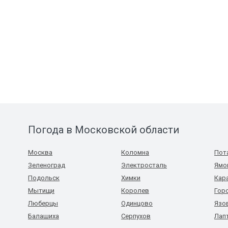
Погода в Московской области
Москва
Коломна
Пот
Зеленоград
Электросталь
Ямо
Подольск
Химки
Кар
Мытищи
Королев
Гор
Люберцы
Одинцово
Язо
Балашиха
Серпухов
Лап