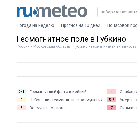
Погода на неделю
Прогноз на 10 дней
Почасовой пр
Геомагнитное поле в Губкино
Россия
Московская область
Губкино
геомагнитная активность
Геомагнитный фон спокойный
Слабая г
0−1
4
Небольшие геомагнитные возмущения
Умеренна
2
5−6
Возмущенное поле
Сильная 
3
7