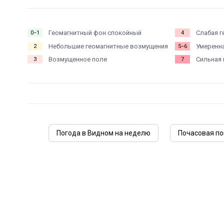
Геомагнитный фон спокойный
Слабая г
0−1
4
Небольшие геомагнитные возмущения
Умеренна
2
5−6
Возмущенное поле
Сильная 
3
7
Погода в Видном на неделю
Почасовая по