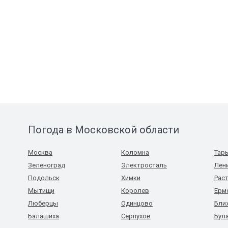
Погода в Московской области
Москва
Коломна
Тар
Зеленоград
Электросталь
Лен
Подольск
Химки
Рас
Мытищи
Королев
Ерм
Люберцы
Одинцово
Бли
Балашиха
Серпухов
Бул