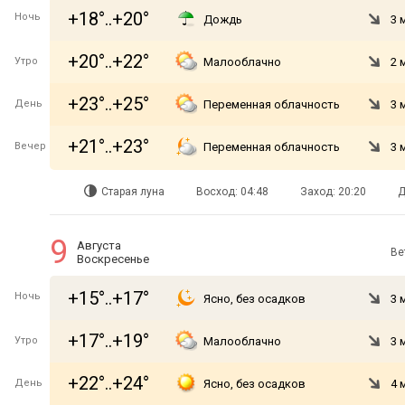
+18°..+20°
Ночь
Дождь
3 
+20°..+22°
Утро
Малооблачно
2 
+23°..+25°
День
Переменная облачность
3 
+21°..+23°
Вечер
Переменная облачность
3 
Старая луна
Восход: 04:48
Заход: 20:20
Д
9
Августа
Ве
Воскресенье
+15°..+17°
Ночь
Ясно, без осадков
3 
+17°..+19°
Утро
Малооблачно
3 
+22°..+24°
День
Ясно, без осадков
4 