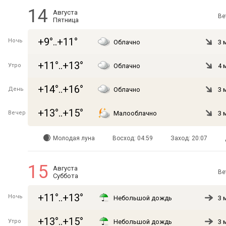
14
Августа
Ве
Пятница
+9°..+11°
Ночь
Облачно
3 
+11°..+13°
Утро
Облачно
4 
+14°..+16°
День
Облачно
3 
+13°..+15°
Вечер
Малооблачно
3 
Молодая луна
Восход: 04:59
Заход: 20:07
15
Августа
Ве
Суббота
+11°..+13°
Ночь
Небольшой дождь
3 
+13°..+15°
Утро
Небольшой дождь
3 