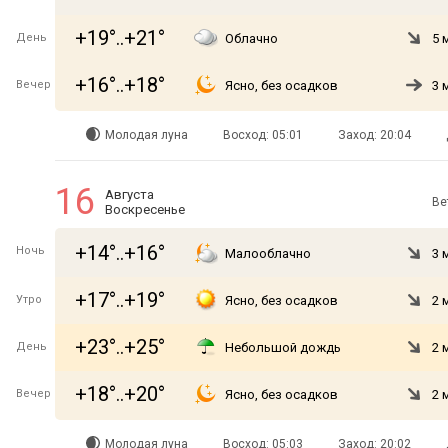
+19°..+21°
День
Облачно
5 
+16°..+18°
Вечер
Ясно, без осадков
3 
Молодая луна
Восход: 05:01
Заход: 20:04
16
Августа
Ве
Воскресенье
+14°..+16°
Ночь
Малооблачно
3 
+17°..+19°
Утро
Ясно, без осадков
2 
+23°..+25°
День
Небольшой дождь
2 
+18°..+20°
Вечер
Ясно, без осадков
2 
Молодая луна
Восход: 05:03
Заход: 20:02