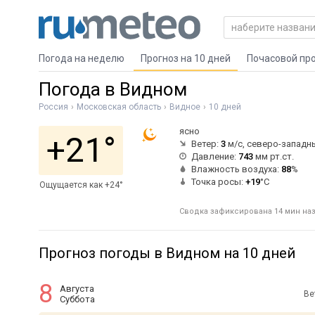
Погода на неделю
Прогноз на 10 дней
Почасовой пр
Погода в Видном
Россия
Московская область
Видное
10 дней
ясно
+21°
Ветер:
3
м/с, северо-западн
Давление:
743
мм рт.ст.
Влажность воздуха:
88
%
Точка росы:
+19
°C
Ощущается как +24°
Сводка зафиксирована 14 мин наз
Прогноз погоды в Видном на 10 дней
8
Августа
Ве
Суббота