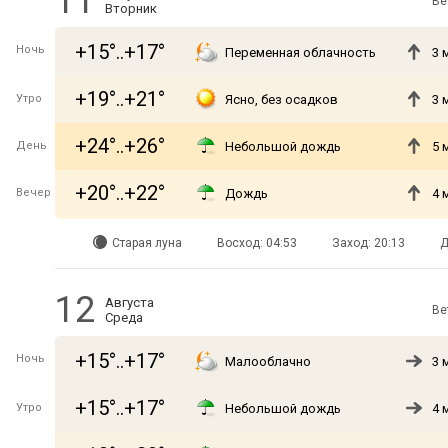
11
Ве
Вторник
+15°..+17°
Ночь
Переменная облачность
3 
+19°..+21°
Утро
Ясно, без осадков
3 
+24°..+26°
День
Небольшой дождь
5 
+20°..+22°
Вечер
Дождь
4 
Старая луна
Восход: 04:53
Заход: 20:13
Д
12
Августа
Ве
Среда
+15°..+17°
Ночь
Малооблачно
3 
+15°..+17°
Утро
Небольшой дождь
4 