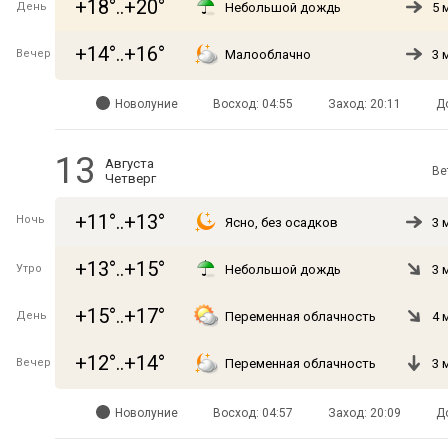
+18°..+20°
День
Небольшой дождь
5 
+14°..+16°
Вечер
Малооблачно
3 
Новолуние
Восход: 04:55
Заход: 20:11
Д
13
Августа
Ве
Четверг
+11°..+13°
Ночь
Ясно, без осадков
3 
+13°..+15°
Утро
Небольшой дождь
3 
+15°..+17°
День
Переменная облачность
4 
+12°..+14°
Вечер
Переменная облачность
3 
Новолуние
Восход: 04:57
Заход: 20:09
Д