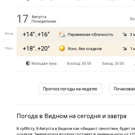
17
Августа
Ве
Понедельник
+14°..+16°
Ночь
Переменная облачность
2 
+18°..+20°
Утро
Ясно, без осадков
1 
Молодая луна
Восход: 05:05
Заход: 20:00
Прогноз погоды на неделю
Почасовая
Погода в Видном на сегодня и завтра
В субботу, 8 Августа в Видном как обещают синоптики, будет п
осадков. Температура воздуха составит в дневные часы от +23