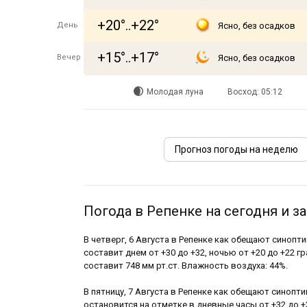
+20°..+22°
День
Ясно, без осадков
+15°..+17°
Вечер
Ясно, без осадков
Молодая луна
Восход: 05:12
Прогноз погоды на неделю
Погода в Репенке на сегодня и з
В четверг, 6 Августа в Репенке как обещают синопт
составит днем от +30 до +32, ночью от +20 до +22 гр
составит 748 мм рт.ст. Влажность воздуха: 44%.
В пятницу, 7 Августа в Репенке как обещают синопти
остановится на отметке в дневные часы от +32 до +