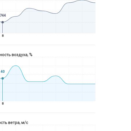
744
8
ость воздуха, %
40
8
сть ветра, м/с