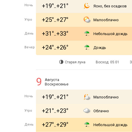
+19°..+21°
Ночь
Ясно, без осадков
+25°..+27°
Утро
Малооблачно
+31°..+33°
День
Небольшой дождь
+24°..+26°
Вечер
Дождь
Старая луна
Восход: 05:01
З
9
Августа
Воскресенье
+19°..+21°
Ночь
Малооблачно
+21°..+23°
Утро
Облачно
+27°..+29°
День
Небольшой дождь