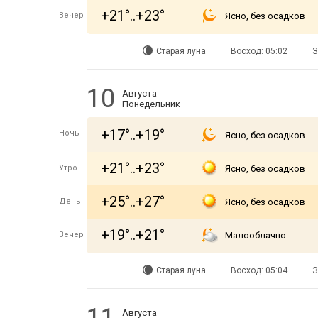
+21°..+23°
Вечер
Ясно, без осадков
Старая луна
Восход: 05:02
З
10
Августа
Понедельник
+17°..+19°
Ночь
Ясно, без осадков
+21°..+23°
Утро
Ясно, без осадков
+25°..+27°
День
Ясно, без осадков
+19°..+21°
Вечер
Малооблачно
Старая луна
Восход: 05:04
З
Августа