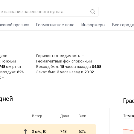
асовой прогноз
Геомагнитное поле
Информеры
Все город
дков
Горизонтал. видимость: −
с, южный
Геомагнитный фон спокойный
748
мм рт.ст.
Восход был:
18
часов назад в
04:58
 воздуха:
62
%
Закат был:
3
часа назад в
20:02
: −
 дней
Гра
Темпе
Ветер
Давл.
Влж.
3 м/с, Ю
748
62%