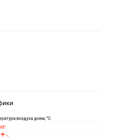
а
фики
ратура воздуха днем, °C
32°