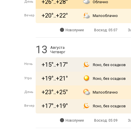
+26°..+28°
День
Облачно
+20°..+22°
Вечер
Малооблачно
Новолуние
Восход: 05:07
З
13
Августа
Четверг
+15°..+17°
Ночь
Ясно, без осадков
+19°..+21°
Утро
Ясно, без осадков
+23°..+25°
День
Малооблачно
+17°..+19°
Вечер
Ясно, без осадков
Новолуние
Восход: 05:09
З