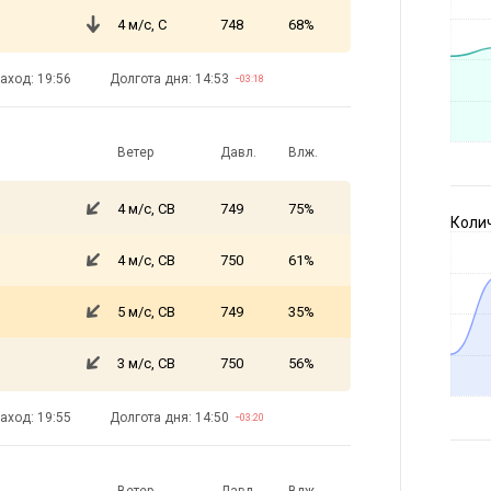
4 м/с, С
748
68%
аход: 19:56
Долгота дня: 14:53
−03:18
Ветер
Давл.
Влж.
4 м/с, СВ
749
75%
Коли
4 м/с, СВ
750
61%
5 м/с, СВ
749
35%
3 м/с, СВ
750
56%
аход: 19:55
Долгота дня: 14:50
−03:20