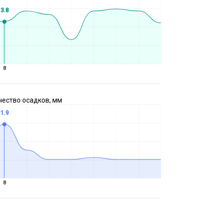
3.8
8
чество осадков, мм
1.9
8