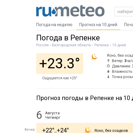
Погода на неделю
Прогноз на 10 дней
Поч
Погода в Репенке
Россия
Белгородская область
Репенка
10 дней
Ясно, без оса
+23.3°
Ветер:
3
м/
Давление:
Влажность
Точка росы
Ощущается как +25°
Прогноз погоды в Репенке на 10
6
Августа
Четверг
+22°..+24°
Вечер
Ясно, без осадков