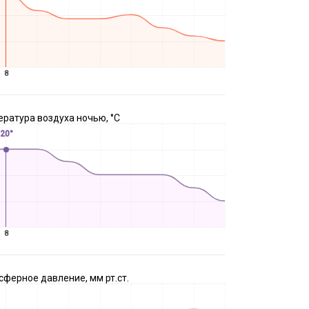
8
ратура воздуха ночью, °C
20°
8
ферное давление, мм рт.ст.