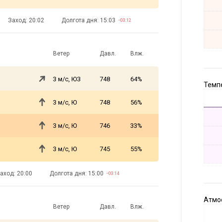
Заход: 20:02
Долгота дня: 15:03
−03:12
Ветер
Давл.
Влж.
3 м/с, ЮЗ
748
64%
Темпе
3 м/с, Ю
748
56%
3 м/с, Ю
746
33%
3 м/с, Ю
745
55%
аход: 20:00
Долгота дня: 15:00
−03:14
Атмос
Ветер
Давл.
Влж.