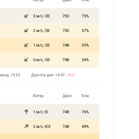
Ветер
Давл.
Влж.
3 м/с, СВ
750
75%
2 м/с, СВ
750
57%
1 м/с, СВ
748
35%
0 м/с, СВ
748
54%
аход: 19:53
Долгота дня: 14:47
−03:22
Ветер
Давл.
Влж.
1 м/с, Ю
748
76%
2 м/с, ЮЗ
748
49%