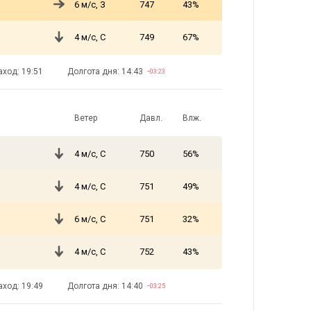
6 м/с, З
747
43%
4 м/с, С
749
67%
аход: 19:51
Долгота дня: 14:43
−03:23
Ветер
Давл.
Влж.
4 м/с, С
750
56%
4 м/с, С
751
49%
6 м/с, С
751
32%
4 м/с, С
752
43%
аход: 19:49
Долгота дня: 14:40
−03:25