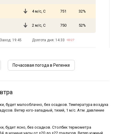
4 м/с, С
751
32%
2 м/с, С
750
52%
Заход: 19:45
Долгота дня: 14:33
−03:27
Почасовая погода в Репенке
автра
ики, будет малооблачно, без осадков. Температура воздуха
адусов. Ветер юго-западный, тихий, 1 м/с. Атм. давление
ки, будет ясно, без осадков. Столбик термометра
34, в ночные часы от +20 до +22 градусов. Ветер южный,