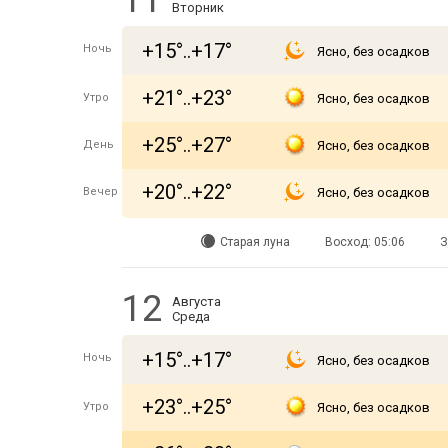
11
Вторник
+15°..+17°
Ночь
Ясно, без осадков
+21°..+23°
Утро
Ясно, без осадков
+25°..+27°
День
Ясно, без осадков
+20°..+22°
Вечер
Ясно, без осадков
Старая луна
Восход: 05:06
З
12
Августа
Среда
+15°..+17°
Ночь
Ясно, без осадков
+23°..+25°
Утро
Ясно, без осадков