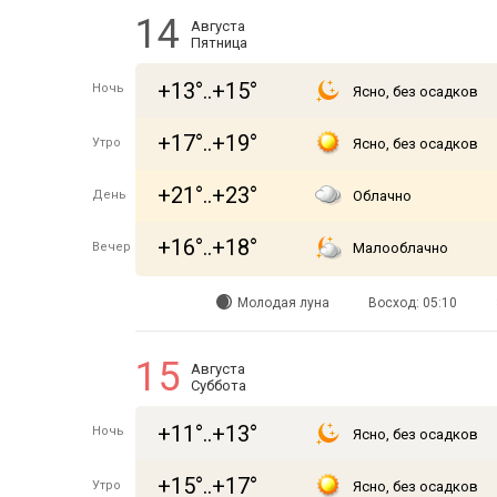
14
Августа
Пятница
+13°..+15°
Ночь
Ясно, без осадков
+17°..+19°
Утро
Ясно, без осадков
+21°..+23°
День
Облачно
+16°..+18°
Вечер
Малооблачно
Молодая луна
Восход: 05:10
15
Августа
Суббота
+11°..+13°
Ночь
Ясно, без осадков
+15°..+17°
Утро
Ясно, без осадков