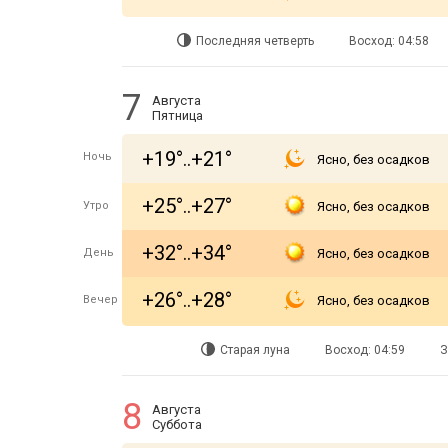
Последняя четверть
Восход: 04:58
7
Августа
Пятница
+19°..+21°
Ночь
Ясно, без осадков
+25°..+27°
Утро
Ясно, без осадков
+32°..+34°
День
Ясно, без осадков
+26°..+28°
Вечер
Ясно, без осадков
Старая луна
Восход: 04:59
З
8
Августа
Суббота