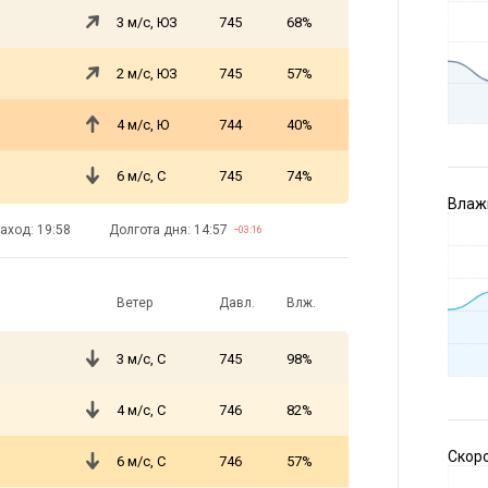
3 м/с, ЮЗ
745
68%
2 м/с, ЮЗ
745
57%
4 м/с, Ю
744
40%
6 м/с, С
745
74%
Влажн
аход: 19:58
Долгота дня: 14:57
−03:16
Ветер
Давл.
Влж.
3 м/с, С
745
98%
4 м/с, С
746
82%
Скоро
6 м/с, С
746
57%