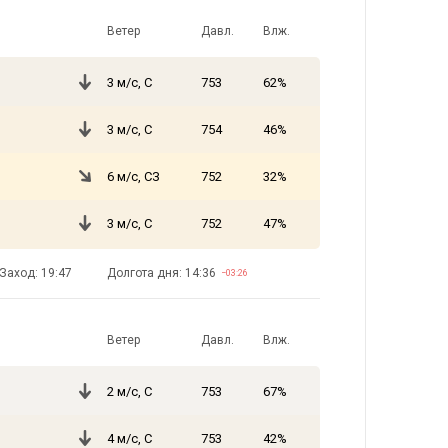
Ветер
Давл.
Влж.
3 м/с, С
753
62%
3 м/с, С
754
46%
6 м/с, СЗ
752
32%
3 м/с, С
752
47%
Заход: 19:47
Долгота дня: 14:36
−03:26
Ветер
Давл.
Влж.
2 м/с, С
753
67%
4 м/с, С
753
42%