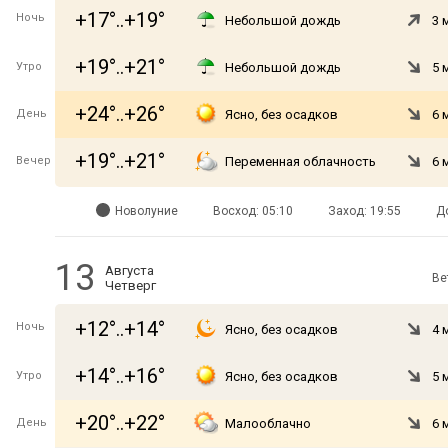
+17°..+19°
Ночь
Небольшой дождь
3 
+19°..+21°
Утро
Небольшой дождь
5 
+24°..+26°
День
Ясно, без осадков
6 
+19°..+21°
Вечер
Переменная облачность
6 
Новолуние
Восход: 05:10
Заход: 19:55
Д
13
Августа
Ве
Четверг
+12°..+14°
Ночь
Ясно, без осадков
4 
+14°..+16°
Утро
Ясно, без осадков
5 
+20°..+22°
День
Малооблачно
6 