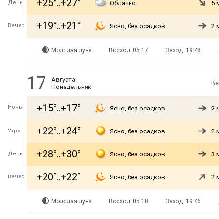
+25°..+27°
День
Облачно
5 
+19°..+21°
Вечер
Ясно, без осадков
2 
Молодая луна
Восход: 05:17
Заход: 19:48
17
Августа
Ве
Понедельник
+15°..+17°
Ночь
Ясно, без осадков
2 
+22°..+24°
Утро
Ясно, без осадков
2 
+28°..+30°
День
Ясно, без осадков
3 
+20°..+22°
Вечер
Ясно, без осадков
2 
Молодая луна
Восход: 05:18
Заход: 19:46