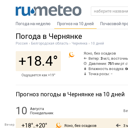
Погода на неделю
Прогноз на 10 дней
Почасовой пр
Погода в Чернянке
Россия
Белгородская область
Чернянка
10 дней
Ясно, без осадков
+18.4°
Ветер:
3
м/с, восточн
Давление:
751
мм рт.с
Влажность воздуха:
6
Точка росы: −
Ощущается как +19°
Прогноз погоды в Чернянке на 10 дней
10
Августа
Ве
Понедельник
+18°..+20°
Вечер
Ясно, без осадков
3 