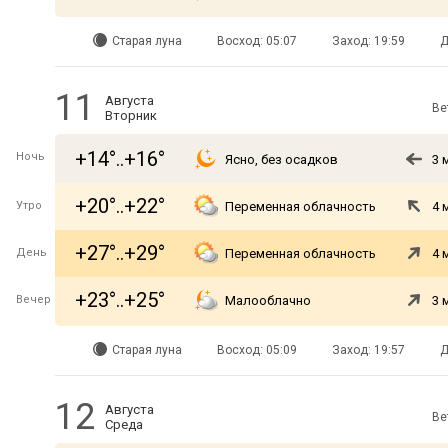
Старая луна
Восход: 05:07
Заход: 19:59
Д
11
Августа
Ве
Вторник
+14°..+16°
Ночь
Ясно, без осадков
3 
+20°..+22°
Утро
Переменная облачность
4 
+27°..+29°
День
Переменная облачность
4 
+23°..+25°
Вечер
Малооблачно
3 
Старая луна
Восход: 05:09
Заход: 19:57
Д
12
Августа
Ве
Среда