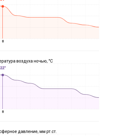
8
ратура воздуха ночью, °C
22°
8
ферное давление, мм рт.ст.