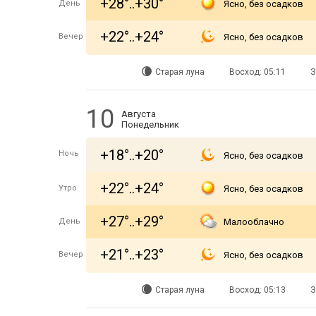
+28°..+30°
День
Ясно, без осадков
+22°..+24°
Вечер
Ясно, без осадков
Старая луна
Восход: 05:11
З
10
Августа
Понедельник
+18°..+20°
Ночь
Ясно, без осадков
+22°..+24°
Утро
Ясно, без осадков
+27°..+29°
День
Малооблачно
+21°..+23°
Вечер
Ясно, без осадков
Старая луна
Восход: 05:13
З