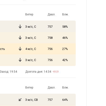
Ветер
Давл.
Влж.
3 м/с, С
757
58%
3 м/с, С
758
46%
сть
4 м/с, С
756
27%
3 м/с, С
756
42%
Заход: 19:54
Долгота дня: 14:34
−03:23
Ветер
Давл.
Влж.
3 м/с, СВ
757
64%