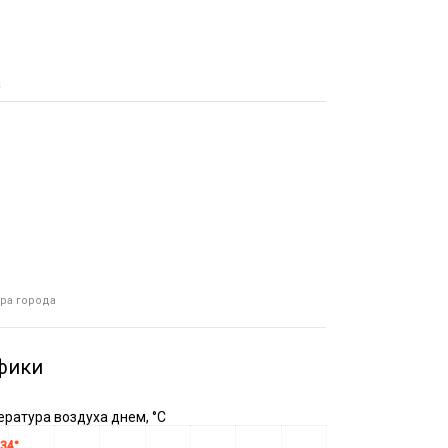
а
тра города
фики
ратура воздуха днем, °C
34°