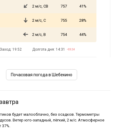
2 м/с, СВ
757
41%
2 м/с, С
755
28%
2 м/с, В
754
44%
Заход: 19:52
Долгота дня: 14:31
−03:24
Почасовая погода в Шебекино
завтра
оптиков будет малооблачно, без осадков. Термометры
адусов. Ветер юго-западный, лёгкий, 2 м/с. Атмосферное
т 37%.