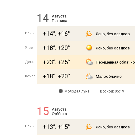
14
Августа
Пятница
+14°..+16°
Ночь
Ясно, без осадков
+18°..+20°
Утро
Ясно, без осадков
+23°..+25°
День
Переменная облачно
+18°..+20°
Вечер
Малооблачно
Молодая луна
Восход: 05:19
15
Августа
Суббота
+13°..+15°
Ночь
Ясно, без осадков