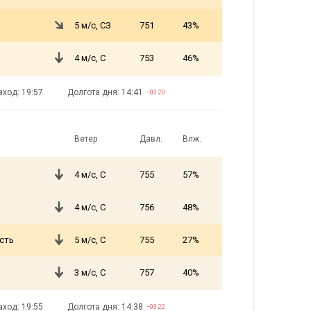
5 м/с, СЗ
751
43%
4 м/с, С
753
46%
аход: 19:57
Долгота дня: 14:41
−03:20
Ветер
Давл.
Влж.
4 м/с, С
755
57%
4 м/с, С
756
48%
сть
5 м/с, С
755
27%
3 м/с, С
757
40%
аход: 19:55
Долгота дня: 14:38
−03:22