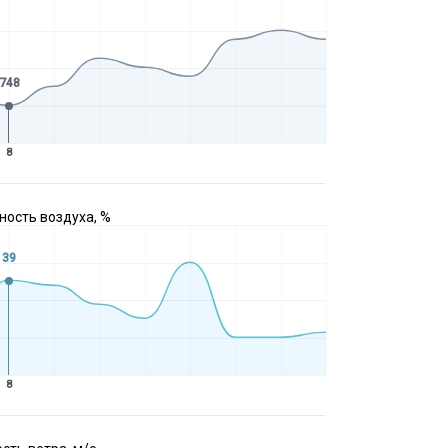
748
8
ость воздуха, %
39
8