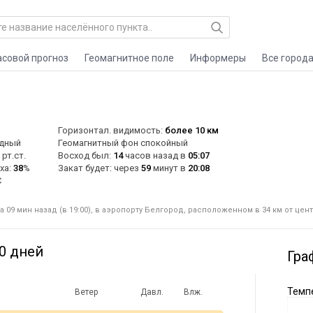
асовой прогноз
Геомагнитное поле
Информеры
Все город
Горизонтал. видимость:
более 10 км
адный
Геомагнитный фон спокойный
рт.ст.
Восход был:
14
часов назад в
05:07
ха:
38
%
Закат будет: через
59
минут в
20:08
C
09 мин назад (в 19:00), в аэропорту Белгород, расположенном в 34 км от цен
0 дней
Гра
Темпе
Ветер
Давл.
Влж.