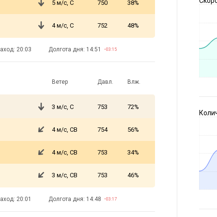
Скоро
5 м/с, С
750
38%
4 м/с, С
752
48%
аход: 20:03
Долгота дня: 14:51
−03:15
Ветер
Давл.
Влж.
3 м/с, С
753
72%
Коли
4 м/с, СВ
754
56%
4 м/с, СВ
753
34%
3 м/с, СВ
753
46%
аход: 20:01
Долгота дня: 14:48
−03:17