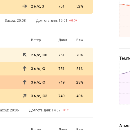
2 м/с, З
751
52%
Заход: 20:08
Долгота дня: 15:01
−03:09
Ветер
Давл.
Влж.
2 м/с, ЮВ
751
70%
Темпе
3 м/с, Ю
751
51%
3 м/с, Ю
749
28%
3 м/с, ЮЗ
749
49%
аход: 20:06
Долгота дня: 14:57
−03:11
Атмос
Ветер
Давл.
Влж.