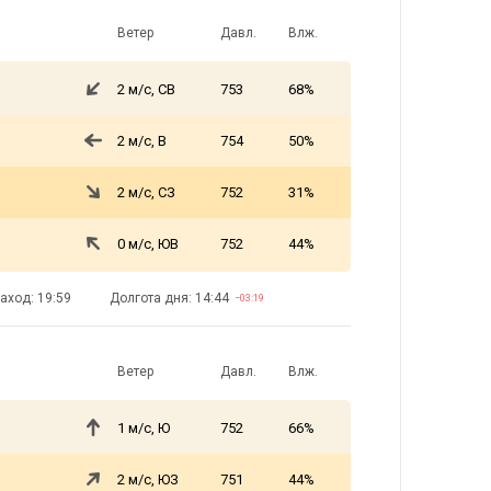
Ветер
Давл.
Влж.
2 м/с, СВ
753
68%
2 м/с, В
754
50%
2 м/с, СЗ
752
31%
0 м/с, ЮВ
752
44%
аход: 19:59
Долгота дня: 14:44
−03:19
Ветер
Давл.
Влж.
1 м/с, Ю
752
66%
2 м/с, ЮЗ
751
44%