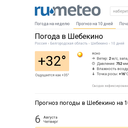
Погода на неделю
Прогноз на 10 дней
Поч
Погода в Шебекино
Россия
Белгородская область
Шебекино
10 дней
ясно
+32°
Ветер:
2
м/с, зап
Давление:
752
мм 
Влажность возду
Точка росы:
+16
°
Ощущается как +35°
Сводка зафиксирована 
Прогноз погоды в Шебекино на 1
6
Августа
Четверг