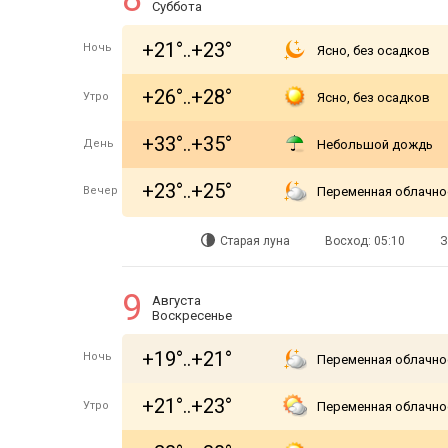
Суббота
+21°..+23°
Ночь
Ясно, без осадков
+26°..+28°
Утро
Ясно, без осадков
+33°..+35°
День
Небольшой дождь
+23°..+25°
Вечер
Переменная облачно
Старая луна
Восход: 05:10
З
9
Августа
Воскресенье
+19°..+21°
Ночь
Переменная облачно
+21°..+23°
Утро
Переменная облачно