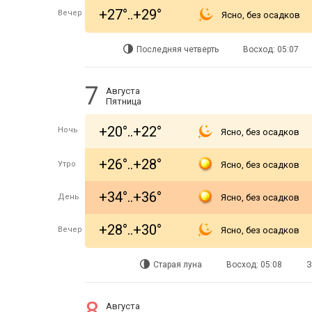
+27°..+29°
Вечер
Ясно, без осадков
Последняя четверть
Восход: 05:07
7
Августа
Пятница
+20°..+22°
Ночь
Ясно, без осадков
+26°..+28°
Утро
Ясно, без осадков
+34°..+36°
День
Ясно, без осадков
+28°..+30°
Вечер
Ясно, без осадков
Старая луна
Восход: 05:08
З
8
Августа