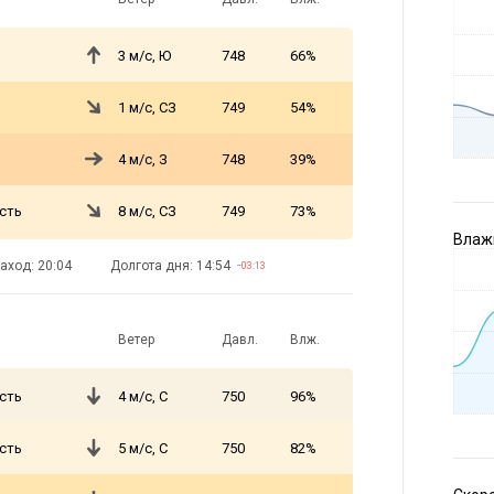
3 м/с, Ю
748
66%
1 м/с, СЗ
749
54%
4 м/с, З
748
39%
сть
8 м/с, СЗ
749
73%
Влажн
аход: 20:04
Долгота дня: 14:54
−03:13
Ветер
Давл.
Влж.
сть
4 м/с, С
750
96%
сть
5 м/с, С
750
82%