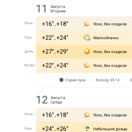
11
Августа
Вторник
+16°..+18°
Ночь
Ясно, без осадков
+22°..+24°
Утро
Малооблачно
+27°..+29°
День
Ясно, без осадков
+22°..+24°
Вечер
Ясно, без осадков
Старая луна
Восход: 05:14
З
12
Августа
Среда
+16°..+18°
Ночь
Ясно, без осадков
+24°..+26°
Утро
Небольшой дождь