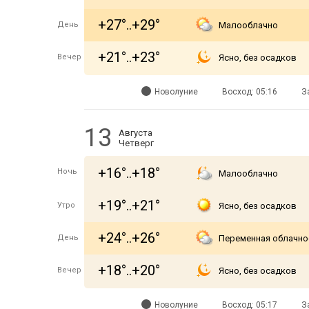
+27°..+29°
День
Малооблачно
+21°..+23°
Вечер
Ясно, без осадков
Новолуние
Восход: 05:16
З
13
Августа
Четверг
+16°..+18°
Ночь
Малооблачно
+19°..+21°
Утро
Ясно, без осадков
+24°..+26°
День
Переменная облачно
+18°..+20°
Вечер
Ясно, без осадков
Новолуние
Восход: 05:17
З