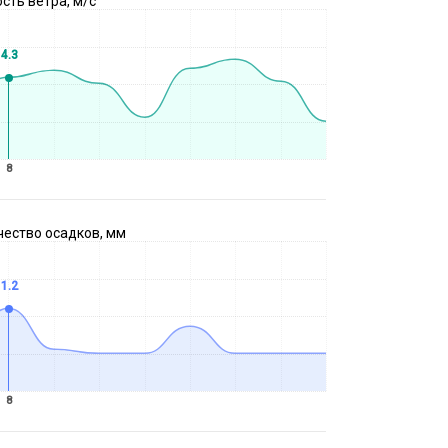
сть ветра, м/с
4.3
8
чество осадков, мм
1.2
8