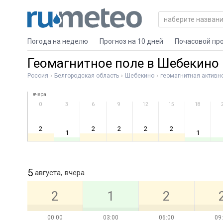
Погода на неделю
Прогноз на 10 дней
Почасовой пр
Геомагнитное поле в Шебекино
Россия
Белгородская область
Шебекино
геомагнитная активн
вчера
0
3
6
9
12
15
18
2
2
2
2
2
1
1
5
августа,
вчера
2
1
2
00:00
03:00
06:00
09