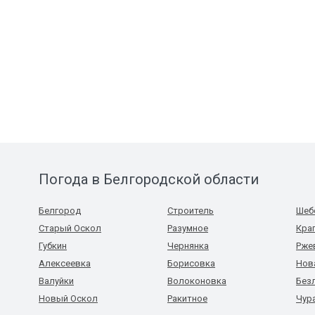
Погода в Белгородской области
Белгород
Строитель
Шеб
Старый Оскол
Разумное
Кра
Губкин
Чернянка
Рже
Алексеевка
Борисовка
Нов
Валуйки
Волоконовка
Без
Новый Оскол
Ракитное
Чур