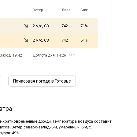
Ветер
Давл.
Влж.
2 м/с, СЗ
742
71%
2 м/с, СЗ
742
51%
Заход: 19:42
Долгота дня: 14:26
−03:31
Почасовая погода в Готовье
втра
ие кратковременные дожди. Температура воздуха составит
дусов. Ветер северо-западный, умеренный, 6 м/с.
духа: 49%.