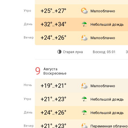
+25°..+27°
Утро
Малооблачно
+32°..+34°
День
Небольшой дождь
+24°..+26°
Вечер
Малооблачно
Старая луна
Восход: 05:01
З
9
Августа
Воскресенье
+19°..+21°
Ночь
Малооблачно
+21°..+23°
Утро
Небольшой дождь
+24°..+26°
День
Небольшой дождь
+21°..+23°
Вечер
Переменная облачно