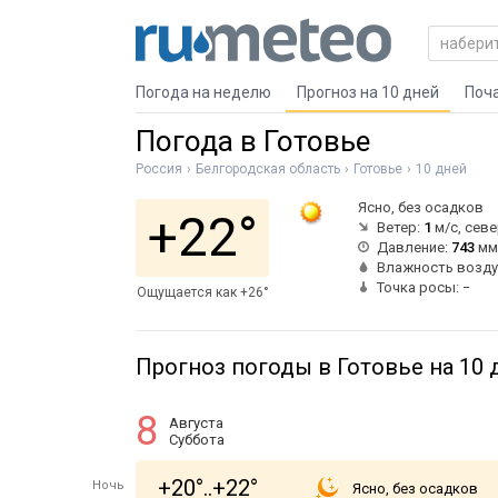
Погода на неделю
Прогноз на 10 дней
Поч
Погода в Готовье
Россия
Белгородская область
Готовье
10 дней
Ясно, без осадков
+22°
Ветер:
1
м/с, сев
Давление:
743
мм 
Влажность возду
Точка росы: −
Ощущается как +26°
Прогноз погоды в Готовье на 10 
8
Августа
Суббота
+20°..+22°
Ночь
Ясно, без осадков