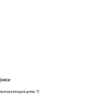
а
фики
ратура воздуха днем, °C