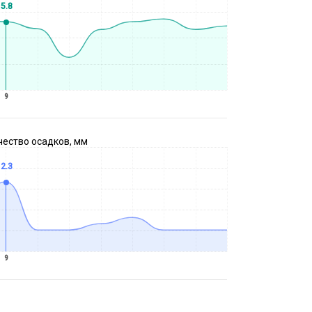
5.8
9
чество осадков, мм
2.3
9