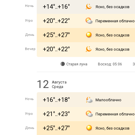
+14°..+16°
Ночь
Ясно, без осадков
+20°..+22°
Утро
Переменная облачно
+25°..+27°
День
Ясно, без осадков
+20°..+22°
Вечер
Ясно, без осадков
Старая луна
Восход: 05:06
З
12
Августа
Среда
+16°..+18°
Ночь
Малооблачно
+21°..+23°
Утро
Переменная облачно
+25°..+27°
День
Ясно, без осадков