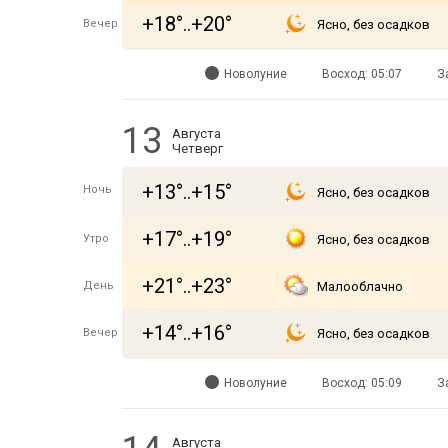
+18°..+20°
Вечер
Ясно, без осадков
Новолуние
Восход: 05:07
З
13
Августа
Четверг
+13°..+15°
Ночь
Ясно, без осадков
+17°..+19°
Утро
Ясно, без осадков
+21°..+23°
День
Малооблачно
+14°..+16°
Вечер
Ясно, без осадков
Новолуние
Восход: 05:09
З
Августа