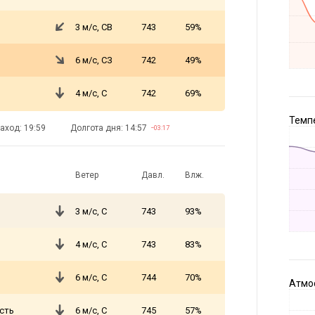
3 м/с, СВ
743
59%
6 м/с, СЗ
742
49%
4 м/с, С
742
69%
Темпе
аход: 19:59
Долгота дня: 14:57
−03:17
Ветер
Давл.
Влж.
3 м/с, С
743
93%
4 м/с, С
743
83%
6 м/с, С
744
70%
Атмос
сть
6 м/с, С
745
57%