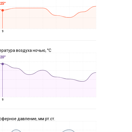
25°
9
ратура воздуха ночью, °C
20°
9
ферное давление, мм рт.ст.