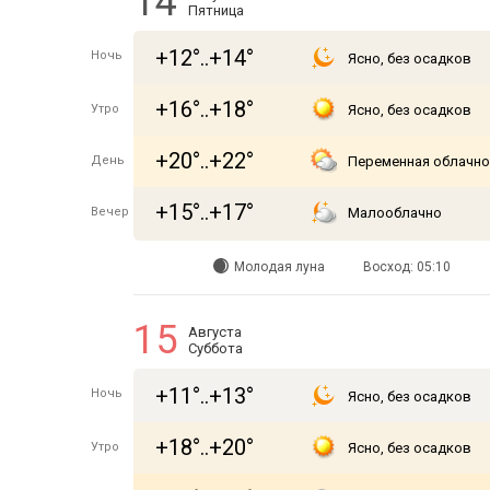
14
Пятница
+12°..+14°
Ночь
Ясно, без осадков
+16°..+18°
Утро
Ясно, без осадков
+20°..+22°
День
Переменная облачно
+15°..+17°
Вечер
Малооблачно
Молодая луна
Восход: 05:10
15
Августа
Суббота
+11°..+13°
Ночь
Ясно, без осадков
+18°..+20°
Утро
Ясно, без осадков