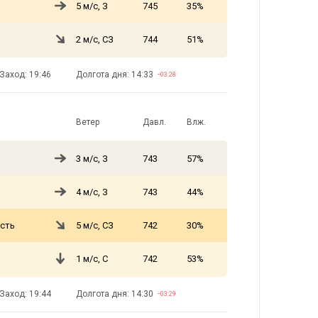
5 м/с, З
745
35%
2 м/с, СЗ
744
51%
Заход: 19:46
Долгота дня: 14:33
−03:28
Ветер
Давл.
Влж.
3 м/с, З
743
57%
4 м/с, З
743
44%
сть
5 м/с, СЗ
742
30%
1 м/с, С
742
53%
Заход: 19:44
Долгота дня: 14:30
−03:29