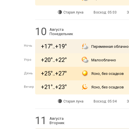
Старая луна
Восход: 05:03
З
10
Августа
Понедельник
+17°..+19°
Ночь
Переменная облачно
+20°..+22°
Утро
Малооблачно
+25°..+27°
День
Ясно, без осадков
+21°..+23°
Вечер
Ясно, без осадков
Старая луна
Восход: 05:04
З
11
Августа
Вторник