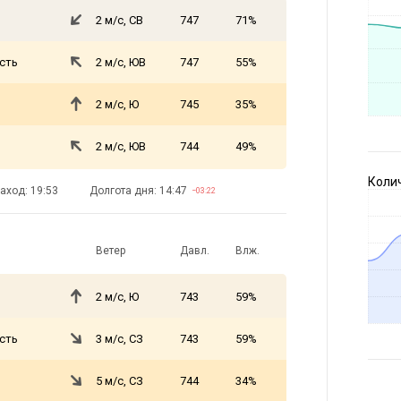
2 м/с, СВ
747
71%
сть
2 м/с, ЮВ
747
55%
2 м/с, Ю
745
35%
2 м/с, ЮВ
744
49%
Коли
аход: 19:53
Долгота дня: 14:47
−03:22
Ветер
Давл.
Влж.
2 м/с, Ю
743
59%
сть
3 м/с, СЗ
743
59%
5 м/с, СЗ
744
34%