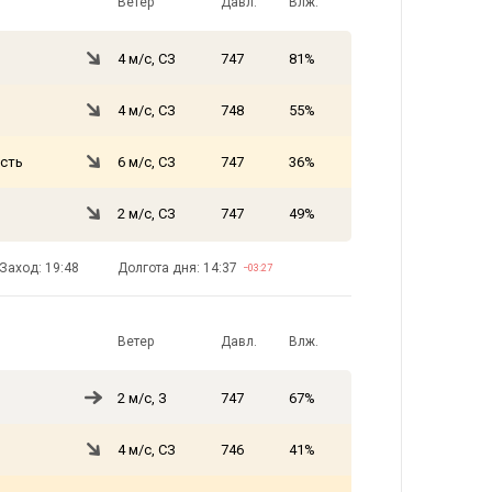
Ветер
Давл.
Влж.
4 м/с, СЗ
747
81%
4 м/с, СЗ
748
55%
сть
6 м/с, СЗ
747
36%
2 м/с, СЗ
747
49%
Заход: 19:48
Долгота дня: 14:37
−03:27
Ветер
Давл.
Влж.
2 м/с, З
747
67%
4 м/с, СЗ
746
41%