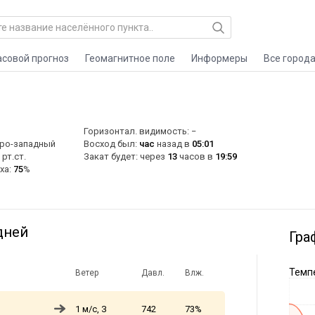
асовой прогноз
Геомагнитное поле
Информеры
Все город
Горизонтал. видимость: −
еро-западный
Восход был:
час
назад в
05:01
рт.ст.
Закат будет: через
13
часов в
19:59
ха:
75
%
дней
Гра
Темпе
Ветер
Давл.
Влж.
1 м/с, З
742
73%