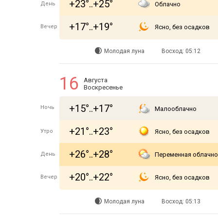
+23°..+25°
День
Облачно
+17°..+19°
Вечер
Ясно, без осадков
Молодая луна
Восход: 05:12
16
Августа
Воскресенье
+15°..+17°
Ночь
Малооблачно
+21°..+23°
Утро
Ясно, без осадков
+26°..+28°
День
Переменная облачно
+20°..+22°
Вечер
Ясно, без осадков
Молодая луна
Восход: 05:13