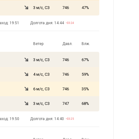
3 м/с, СЗ
746
47%
аход: 19:51
Долгота дня: 14:44
−03:24
Ветер
Давл.
Влж.
3 м/с, СЗ
746
67%
4 м/с, СЗ
746
59%
6 м/с, СЗ
746
35%
3 м/с, СЗ
747
68%
аход: 19:50
Долгота дня: 14:40
−03:25