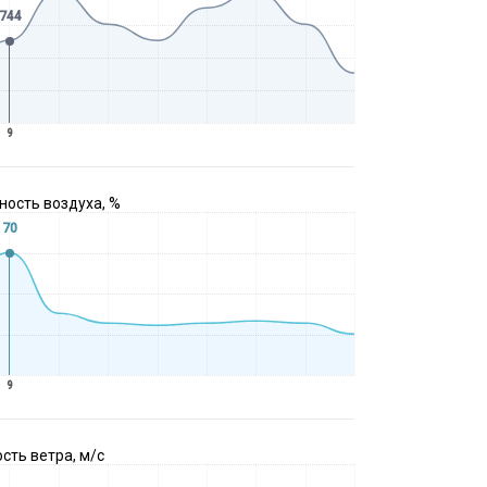
744
9
ость воздуха, %
70
9
сть ветра, м/с