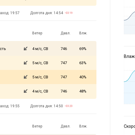
аход: 19:57
Долгота дня: 14:54
−03:19
Ветер
Давл.
Влж.
сть
4 м/с, СВ
746
69%
Влажн
5 м/с, СВ
747
63%
5 м/с, СВ
747
40%
4 м/с, СВ
746
48%
аход: 19:55
Долгота дня: 14:50
−03:20
Скоро
Ветер
Давл.
Влж.