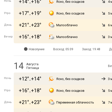
+14°..+16°
Ночь
Ясно, без осадков
4 
+17°..+19°
Утро
Ясно, без осадков
5 
+21°..+23°
День
Малооблачно
6 
+16°..+18°
Вечер
Малооблачно
3 
Новолуние
Восход: 05:09
Заход: 19:48
Д
14
Августа
Ве
Пятница
+12°..+14°
Ночь
Ясно, без осадков
3 
+16°..+18°
Утро
Ясно, без осадков
5 
+21°..+23°
День
Переменная облачность
7 