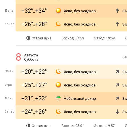
+32°..+34°
День
Ясно, без осадков
3 
+26°..+28°
Вечер
Ясно, без осадков
3 
Старая луна
Восход: 04:59
Заход: 19:59
Д
8
Августа
Ве
Суббота
+20°..+22°
Ночь
Ясно, без осадков
2 
+25°..+27°
Утро
Ясно, без осадков
3 
+31°..+33°
День
Небольшой дождь
3 
+24°..+26°
Вечер
Ясно, без осадков
3 
Старая луна
Восход: 05:01
Заход: 19:57
Д