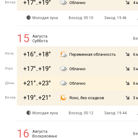
+17°..+19°
Вечер
Облачно
4 
Молодая луна
Восход: 05:10
Заход: 19:46
15
Августа
Ве
Суббота
+16°..+18°
Ночь
Переменная облачность
6 
+17°..+19°
Утро
Облачно
5 
+21°..+23°
День
Облачно
6 
+19°..+21°
Вечер
Ясно, без осадков
3 
Молодая луна
Восход: 05:12
Заход: 19:44
16
Августа
Ве
Воскресенье