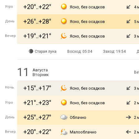
+20°..+22°
Утро
Ясно, без осадков
4 
+26°..+28°
День
Ясно, без осадков
5 
+19°..+21°
Вечер
Ясно, без осадков
3 
Старая луна
Восход: 05:04
Заход: 19:54
Д
11
Августа
Ве
Вторник
+15°..+17°
Ночь
Ясно, без осадков
3 
+21°..+23°
Утро
Ясно, без осадков
2 
+25°..+27°
День
Облачно
2 
+20°..+22°
Вечер
Малооблачно
2 