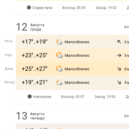
Старая луна
Восход: 05:05
Заход: 19:52
Д
12
Августа
Ве
Среда
+17°..+19°
Ночь
Малооблачно
2 
+23°..+25°
Утро
Малооблачно
3 
+25°..+27°
День
Малооблачно
6 
+19°..+21°
Вечер
Малооблачно
5 
Новолуние
Восход: 05:07
Заход: 19:50
Д
13
Августа
Ве
Четверг