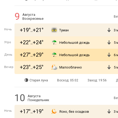
9
Августа
Ве
Воскресенье
+19°..+21°
Ночь
Туман
3 
+22°..+24°
Утро
Небольшой дождь
5 
+27°..+29°
День
Небольшой дождь
6 
+23°..+25°
Вечер
Малооблачно
5 
Старая луна
Восход: 05:02
Заход: 19:56
Д
10
Августа
Ве
Понедельник
+17°..+19°
Ночь
Ясно, без осадков
3 