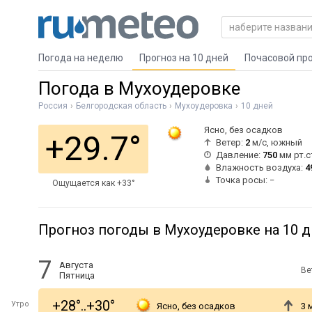
Погода на неделю
Прогноз на 10 дней
Почасовой пр
Погода в Мухоудеровке
Россия
Белгородская область
Мухоудеровка
10 дней
Ясно, без осадков
+29.7°
Ветер:
2
м/с, южный
Давление:
750
мм рт.с
Влажность воздуха:
4
Точка росы: −
Ощущается как +33°
Прогноз погоды в Мухоудеровке на 10 
7
Августа
Ве
Пятница
+28°..+30°
Утро
Ясно, без осадков
3 