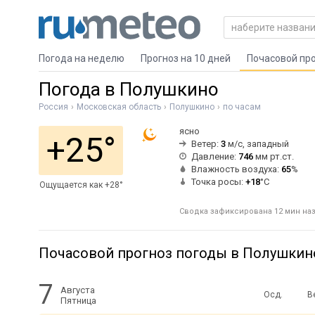
Погода на неделю
Прогноз на 10 дней
Почасовой пр
Погода в Полушкино
Россия
Московская область
Полушкино
по часам
ясно
+25°
Ветер:
3
м/с, западный
Давление:
746
мм рт.ст.
Влажность воздуха:
65
%
Точка росы:
+18
°C
Ощущается как +28°
Сводка зафиксирована 12 мин наза
Почасовой прогноз погоды в Полушкин
7
Августа
Осд.
В
Пятница