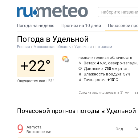
Погода на неделю
Прогноз на 10 дней
Почасовой пр
Погода в Удельной
Россия
Московская область
Удельная
по часам
незначительная облачность
+22°
Ветер:
4
м/с, северо-западн
Давление:
750
мм рт.ст.
Влажность воздуха:
57
%
Точка росы:
+13
°C
Ощущается как +23°
Сводка зафиксирована 31 мин наза
Почасовой прогноз погоды в Удельной
9
Августа
Осд.
В
Воскресенье