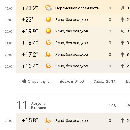
+23.2°
Переменная облачность
0
3
18:00
+22°
Ясно, без осадков
0
2
19:00
+19.9°
Ясно, без осадков
0
3
20:00
+18.4°
Ясно, без осадков
0
3
21:00
+17.2°
Ясно, без осадков
0
3
22:00
+16.4°
Ясно, без осадков
0
2
23:00
Старая луна
Восход: 04:50
Заход: 20:14
До
11
Августа
Осд.
В
Вторник
+15.8°
Ясно, без осадков
0
2
00:00