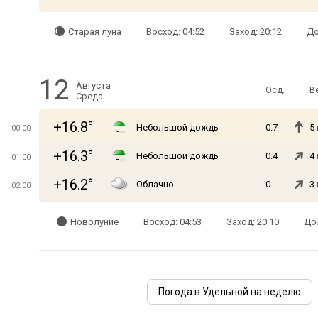
Старая луна
Восход: 04:52
Заход: 20:12
До
12
Августа
Осд.
В
Среда
+16.8°
Небольшой дождь
0.7
5
00:00
+16.3°
Небольшой дождь
0.4
4
01:00
+16.2°
Облачно
0
3
02:00
Новолуние
Восход: 04:53
Заход: 20:10
Дол
Погода в Удельной на неделю