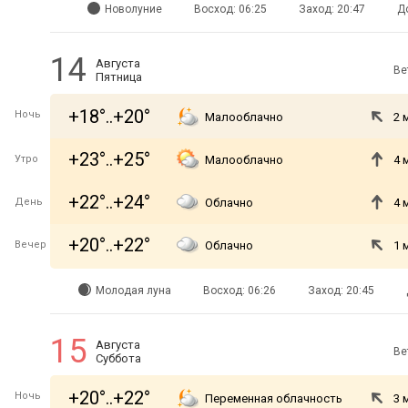
Новолуние
Восход: 06:25
Заход: 20:47
Д
14
Августа
Ве
Пятница
+18°..+20°
Ночь
Малооблачно
2 
+23°..+25°
Утро
Малооблачно
4 
+22°..+24°
День
Облачно
4 
+20°..+22°
Вечер
Облачно
1 
Молодая луна
Восход: 06:26
Заход: 20:45
15
Августа
Ве
Суббота
+20°..+22°
Ночь
Переменная облачность
3 