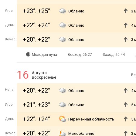
+23°..+25°
Утро
Облачно
3 
+22°..+24°
День
Облачно
4 
+20°..+22°
Вечер
Облачно
3 
Молодая луна
Восход: 06:27
Заход: 20:44
16
Августа
Ве
Воскресенье
+20°..+22°
Ночь
Облачно
4 
+21°..+23°
Утро
Облачно
5 
+22°..+24°
День
Переменная облачность
5 
+20°..+22°
Вечер
Малооблачно
3 