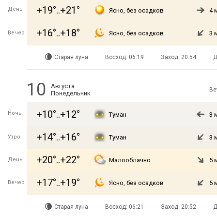
+19°..+21°
День
Ясно, без осадков
4 
+16°..+18°
Вечер
Ясно, без осадков
3 
Старая луна
Восход: 06:19
Заход: 20:54
Д
10
Августа
Ве
Понедельник
+10°..+12°
Ночь
Туман
3 
+14°..+16°
Утро
Туман
3 
+20°..+22°
День
Малооблачно
5 
+17°..+19°
Вечер
Ясно, без осадков
5 
Старая луна
Восход: 06:21
Заход: 20:52
Д