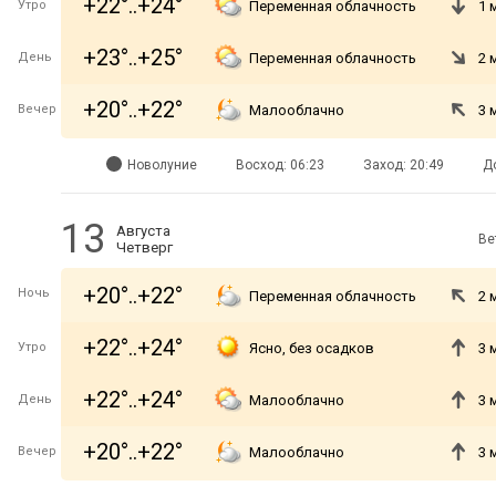
+22°..+24°
Утро
Переменная облачность
1 
+23°..+25°
День
Переменная облачность
2 
+20°..+22°
Вечер
Малооблачно
3 
Новолуние
Восход: 06:23
Заход: 20:49
Д
13
Августа
Ве
Четверг
+20°..+22°
Ночь
Переменная облачность
2 
+22°..+24°
Утро
Ясно, без осадков
3 
+22°..+24°
День
Малооблачно
3 
+20°..+22°
Вечер
Малооблачно
3 