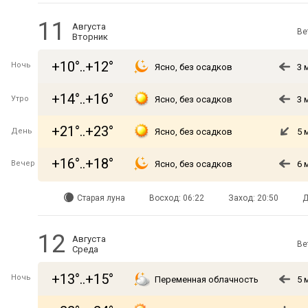
11
Августа
Ве
Вторник
+10°..+12°
Ночь
Ясно, без осадков
3 
+14°..+16°
Утро
Ясно, без осадков
3 
+21°..+23°
День
Ясно, без осадков
5 
+16°..+18°
Вечер
Ясно, без осадков
6 
Старая луна
Восход: 06:22
Заход: 20:50
Д
12
Августа
Ве
Среда
+13°..+15°
Ночь
Переменная облачность
5 