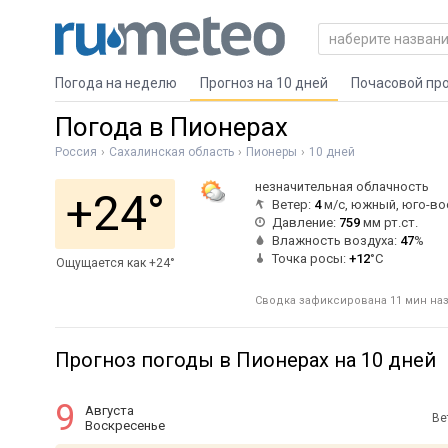
Погода на неделю
Прогноз на 10 дней
Почасовой пр
Погода в Пионерах
Россия
Сахалинская область
Пионеры
10 дней
незначительная облачность
+24°
Ветер:
4
м/с, южный, юго-в
Давление:
759
мм рт.ст.
Влажность воздуха:
47
%
Точка росы:
+12
°C
Ощущается как +24°
Сводка зафиксирована 11 мин наза
Прогноз погоды в Пионерах на 10 дней
9
Августа
Ве
Воскресенье