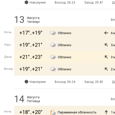
Новолуние
Восход: 06:23
Заход: 20:47
Д
13
Августа
Ве
Четверг
+17°..+19°
Ночь
Облачно
6 
+19°..+21°
Утро
Облачно
5 
+21°..+23°
День
Облачно
3 
+19°..+21°
Вечер
Облачно
2 
Новолуние
Восход: 06:24
Заход: 20:45
Д
14
Августа
Ве
Пятница
+18°..+20°
Ночь
Переменная облачность
1 