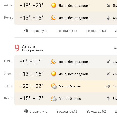
+18°..+20°
День
Ясно, без осадков
5 
+13°..+15°
Вечер
Ясно, без осадков
4 
Старая луна
Восход: 06:18
Заход: 20:53
Д
9
Августа
Ве
Воскресенье
+9°..+11°
Ночь
Ясно, без осадков
2 
+13°..+15°
Утро
Ясно, без осадков
2 
+20°..+22°
День
Малооблачно
3 
+15°..+17°
Вечер
Малооблачно
3 
Старая луна
Восход: 06:19
Заход: 20:52
Д