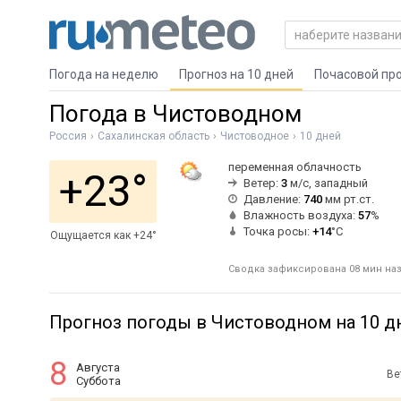
Погода на неделю
Прогноз на 10 дней
Почасовой пр
Погода в Чистоводном
Россия
Сахалинская область
Чистоводное
10 дней
переменная облачность
+23°
Ветер:
3
м/с, западный
Давление:
740
мм рт.ст.
Влажность воздуха:
57
%
Точка росы:
+14
°C
Ощущается как +24°
Сводка зафиксирована 08 мин наза
Прогноз погоды в Чистоводном на 10 д
8
Августа
Ве
Суббота