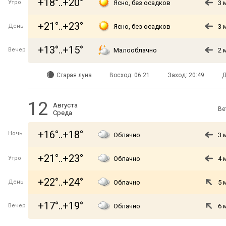
+18°..+20°
Утро
Ясно, без осадков
3 
+21°..+23°
День
Ясно, без осадков
3 
+13°..+15°
Вечер
Малооблачно
2 
Старая луна
Восход: 06:21
Заход: 20:49
Д
12
Августа
Ве
Среда
+16°..+18°
Ночь
Облачно
3 
+21°..+23°
Утро
Облачно
4 
+22°..+24°
День
Облачно
5 
+17°..+19°
Вечер
Облачно
6 