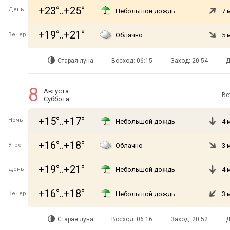
+23°..+25°
День
Небольшой дождь
7 
+19°..+21°
Вечер
Облачно
5 
Старая луна
Восход: 06:15
Заход: 20:54
Д
8
Августа
Ве
Суббота
+15°..+17°
Ночь
Небольшой дождь
4 
+16°..+18°
Утро
Облачно
3 
+19°..+21°
День
Небольшой дождь
4 
+16°..+18°
Вечер
Небольшой дождь
3 
Старая луна
Восход: 06:16
Заход: 20:52
Д