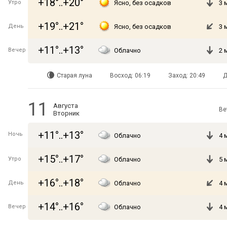
+18°..+20°
Утро
Ясно, без осадков
3 
+19°..+21°
День
Ясно, без осадков
3 
+11°..+13°
Вечер
Облачно
2 
Старая луна
Восход: 06:19
Заход: 20:49
Д
11
Августа
Ве
Вторник
+11°..+13°
Ночь
Облачно
4 
+15°..+17°
Утро
Облачно
5 
+16°..+18°
День
Облачно
4 
+14°..+16°
Вечер
Облачно
4 