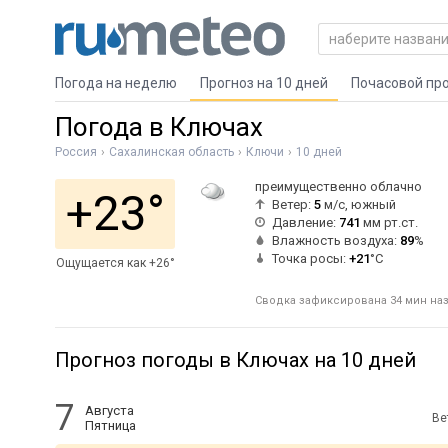
Погода на неделю
Прогноз на 10 дней
Почасовой пр
Погода в Ключах
Россия
Сахалинская область
Ключи
10 дней
преимущественно облачно
+23°
Ветер:
5
м/с, южный
Давление:
741
мм рт.ст.
Влажность воздуха:
89
%
Точка росы:
+21
°C
Ощущается как +26°
Сводка зафиксирована 34 мин наза
Прогноз погоды в Ключах на 10 дней
7
Августа
Ве
Пятница