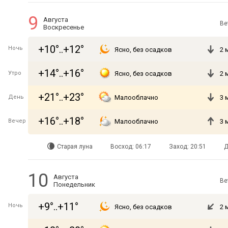
9
Августа
Ве
Воскресенье
+10°..+12°
Ночь
Ясно, без осадков
2 
+14°..+16°
Утро
Ясно, без осадков
2 
+21°..+23°
День
Малооблачно
3 
+16°..+18°
Вечер
Малооблачно
3 
Старая луна
Восход: 06:17
Заход: 20:51
Д
10
Августа
Ве
Понедельник
+9°..+11°
Ночь
Ясно, без осадков
2 