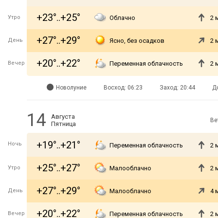
+23°..+25°
Утро
Облачно
2 
+27°..+29°
День
Ясно, без осадков
2 
+20°..+22°
Вечер
Переменная облачность
2 
Новолуние
Восход: 06:23
Заход: 20:44
Д
14
Августа
Ве
Пятница
+19°..+21°
Ночь
Переменная облачность
2 
+25°..+27°
Утро
Малооблачно
2 
+27°..+29°
День
Малооблачно
4 
+20°..+22°
Вечер
Переменная облачность
2 