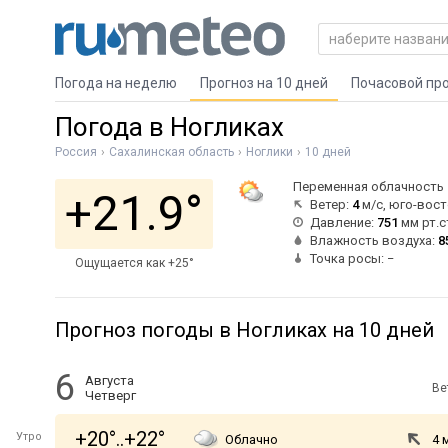
Погода на неделю
Прогноз на 10 дней
Почасовой пр
Погода в Ногликах
Россия
Сахалинская область
Ноглики
10 дней
Переменная облачность
+21.9°
Ветер:
4
м/с, юго-вос
Давление:
751
мм рт.с
Влажность воздуха:
8
Точка росы: −
Ощущается как +25°
Прогноз погоды в Ногликах на 10 дней
6
Августа
Ве
Четверг
+20°..+22°
Утро
Облачно
4 