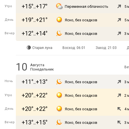
+15°..+17°
Утро
Переменная облачность
5 
+19°..+21°
День
Ясно, без осадков
5 
+12°..+14°
Вечер
Ясно, без осадков
3 
Старая луна
Восход: 06:01
Заход: 21:03
Д
10
Августа
Ве
Понедельник
+11°..+13°
Ночь
Ясно, без осадков
3 
+20°..+22°
Утро
Ясно, без осадков
2 
+20°..+22°
День
Ясно, без осадков
4 
+13°..+15°
Вечер
Ясно, без осадков
3 