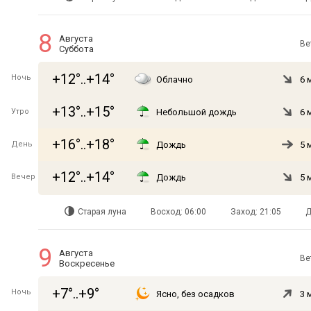
8
Августа
Ве
Суббота
+12°..+14°
Ночь
Облачно
6 
+13°..+15°
Утро
Небольшой дождь
6 
+16°..+18°
День
Дождь
5 
+12°..+14°
Вечер
Дождь
5 
Старая луна
Восход: 06:00
Заход: 21:05
Д
9
Августа
Ве
Воскресенье
+7°..+9°
Ночь
Ясно, без осадков
3 