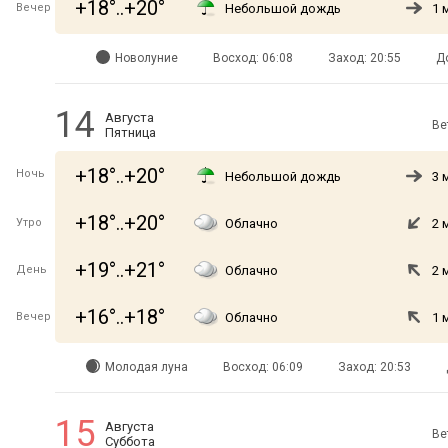
+18°..+20°
Вечер
Небольшой дождь
1 
Новолуние
Восход: 06:08
Заход: 20:55
Д
14
Августа
Ве
Пятница
+18°..+20°
Ночь
Небольшой дождь
3 
+18°..+20°
Утро
Облачно
2 
+19°..+21°
День
Облачно
2 
+16°..+18°
Вечер
Облачно
1 
Молодая луна
Восход: 06:09
Заход: 20:53
15
Августа
Ве
Суббота