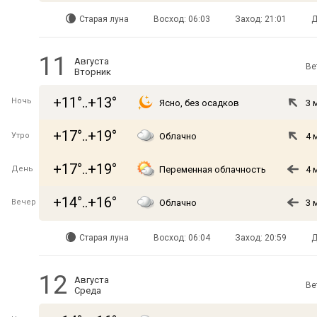
Старая луна
Восход: 06:03
Заход: 21:01
Д
11
Августа
Ве
Вторник
+11°..+13°
Ночь
Ясно, без осадков
3 
+17°..+19°
Утро
Облачно
4 
+17°..+19°
День
Переменная облачность
4 
+14°..+16°
Вечер
Облачно
3 
Старая луна
Восход: 06:04
Заход: 20:59
Д
12
Августа
Ве
Среда