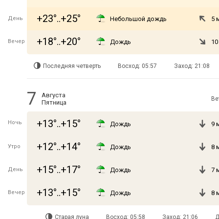
+23°..+25°
День
Небольшой дождь
5 
+18°..+20°
Вечер
Дождь
10
Последняя четверть
Восход: 05:57
Заход: 21:08
7
Августа
Ве
Пятница
+13°..+15°
Ночь
Дождь
9 
+12°..+14°
Утро
Дождь
8 
+15°..+17°
День
Дождь
7 
+13°..+15°
Вечер
Дождь
8 
Старая луна
Восход: 05:58
Заход: 21:06
Д