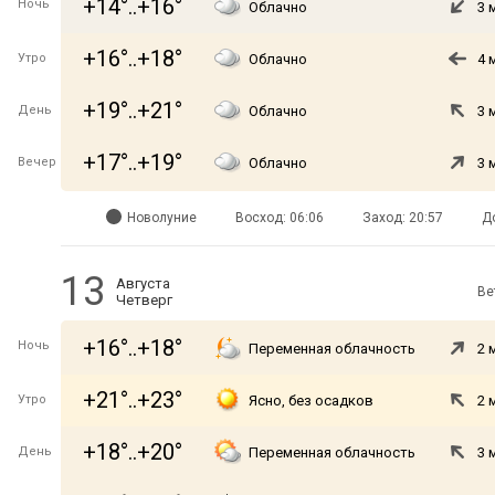
+14°..+16°
Ночь
Облачно
3 
+16°..+18°
Утро
Облачно
4 
+19°..+21°
День
Облачно
3 
+17°..+19°
Вечер
Облачно
3 
Новолуние
Восход: 06:06
Заход: 20:57
Д
13
Августа
Ве
Четверг
+16°..+18°
Ночь
Переменная облачность
2 
+21°..+23°
Утро
Ясно, без осадков
2 
+18°..+20°
День
Переменная облачность
3 