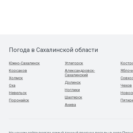
Погода в Сахалинской области
Южно-Сахалинск
Углегорск
Костр
Корсаков
Александровск-
Яблоч
Сахалинский
Холмск
Совхо
Долинск
Оха
Чехов
Ноглики
Невельск
Новос
Шахтерск
Поронайск
Пятир
Анива
На нашем сайте всегда самый точный прогноз погоды в селе Пион