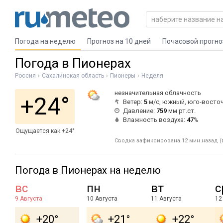
Погода на неделю
Прогноз на 10 дней
Почасовой прогно
Погода в Пионерах
Россия
Сахалинская область
Пионеры
Неделя
незначительная облачность
+24°
Ветер:
5
м/с, южный, юго-восто
Давление:
759
мм рт.ст.
Влажность воздуха:
47
%
Ощущается как +24°
Сводка зафиксирована 12 мин назад (в
Погода в Пионерах на неделю
вс
пн
вт
с
9 Августа
10 Августа
11 Августа
12
+20°
+21°
+22°