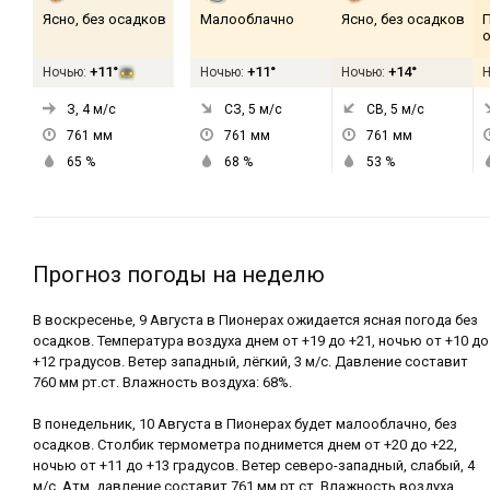
Ясно, без осадков
Малооблачно
Ясно, без осадков
+11°
+11°
+14°
Ночью:
Ночью:
Ночью:
З, 4
м/с
СЗ, 5
м/с
СВ, 5
м/с
761
мм
761
мм
761
мм
65
%
68
%
53
%
Прогноз погоды на неделю
В воскресенье, 9 Августа в Пионерах ожидается ясная погода без
осадков. Температура воздуха днем от +19 до +21, ночью от +10 до
+12 градусов. Ветер западный, лёгкий, 3 м/с. Давление составит
760 мм рт.ст. Влажность воздуха: 68%.
В понедельник, 10 Августа в Пионерах будет малооблачно, без
осадков. Столбик термометра поднимется днем от +20 до +22,
ночью от +11 до +13 градусов. Ветер северо-западный, слабый, 4
м/с. Атм. давление составит 761 мм рт.ст. Влажность воздуха