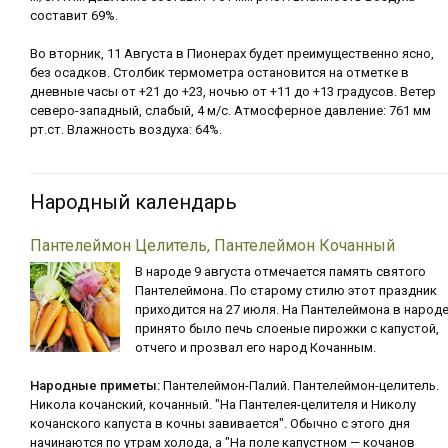
составит 69%.
Во вторник, 11 Августа в Пионерах будет преимущественно ясно,
без осадков. Столбик термометра остановится на отметке в
дневные часы от +21 до +23, ночью от +11 до +13 градусов. Ветер
северо-западный, слабый, 4 м/с. Атмосферное давление: 761 мм
рт.ст. Влажность воздуха: 64%.
Народный календарь
Пантелеймон Целитель, Пантелеймон Кочанный
В народе 9 августа отмечается память святого
Пантелеймона. По старому стилю этот праздник
приходится на 27 июля. На Пантелеймона в народ
принято было печь слоеные пирожки с капустой,
отчего и прозвал его народ Кочанным.
Народные приметы:
Пантелеймон-Палий. Пантелеймон-целитель.
Никола кочанский, кочанный. "На Пантелея-целителя и Николу
кочанского капуста в кочны завивается". Обычно с этого дня
начинаются по утрам холода, а "На поле капустном — кочанов